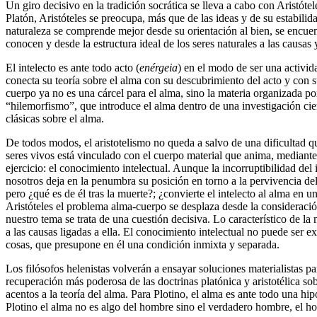
Un giro decisivo en la tradición socrática se lleva a cabo con Aristótel
Platón, Aristóteles se preocupa, más que de las ideas y de su estabili
naturaleza se comprende mejor desde su orientación al bien, se encuentr
conocen y desde la estructura ideal de los seres naturales a las causa
El intelecto es ante todo acto (
enérgeia
) en el modo de ser una activida
conecta su teoría sobre el alma con su descubrimiento del acto y con su
cuerpo ya no es una cárcel para el alma, sino la materia organizada por
“hilemorfismo”, que introduce el alma dentro de una investigación cientí
clásicas sobre el alma.
De todos modos, el aristotelismo no queda a salvo de una dificultad qu
seres vivos está vinculado con el cuerpo material que anima, mediante
ejercicio: el conocimiento intelectual. Aunque la incorruptibilidad del 
nosotros deja en la penumbra su posición en torno a la pervivencia del
pero ¿qué es de él tras la muerte?; ¿convierte el intelecto al alma en
Aristóteles el problema alma-cuerpo se desplaza desde la consideración 
nuestro tema se trata de una cuestión decisiva. Lo característico de la
a las causas ligadas a ella. El conocimiento intelectual no puede ser e
cosas, que presupone en él una condición inmixta y separada.
Los filósofos helenistas volverán a ensayar soluciones materialistas pa
recuperación más poderosa de las doctrinas platónica y aristotélica s
acentos a la teoría del alma. Para Plotino, el alma es ante todo una hi
Plotino el alma no es algo del hombre sino el verdadero hombre, el hom