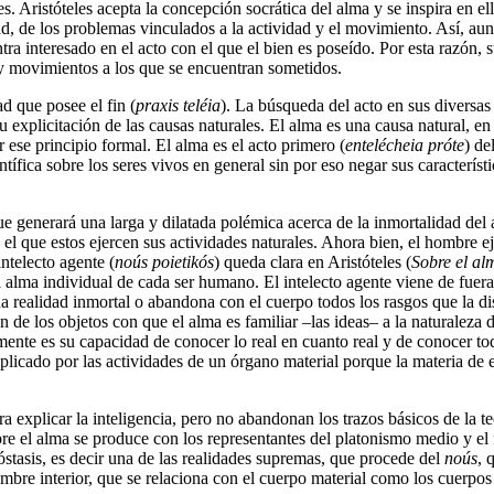
es. Aristóteles acepta la concepción socrática del alma y se inspira en el
dad, de los problemas vinculados a la actividad y el movimiento. Así, au
a interesado en el acto con el que el bien es poseído. Por esta razón, su
s y movimientos a los que se encuentran sometidos.
d que posee el fin (
praxis teléia
). La búsqueda del acto en sus diversas f
 explicitación de las causas naturales. El alma es una causa natural, en 
 ese principio formal. El alma es el acto primero (
entelécheia próte
) de
fica sobre los seres vivos en general sin por eso negar sus característic
e generará una larga y dilatada polémica acerca de la inmortalidad del a
 el que estos ejercen sus actividades naturales. Ahora bien, el hombre 
intelecto agente (
noús poietikós
) queda clara en Aristóteles (
Sobre el al
 alma individual de cada ser humano. El intelecto agente viene de fuera
 una realidad inmortal o abandona con el cuerpo todos los rasgos que la
de los objetos con que el alma es familiar –las ideas– a la naturaleza de
 mente es su capacidad de conocer lo real en cuanto real y de conocer todo
xplicado por las actividades de un órgano material porque la materia de es
ra explicar la inteligencia, pero no abandonan los trazos básicos de la te
obre el alma se produce con los representantes del platonismo medio y e
póstasis, es decir una de las realidades supremas, que procede del
noús
, 
bre interior, que se relaciona con el cuerpo material como los cuerpos s