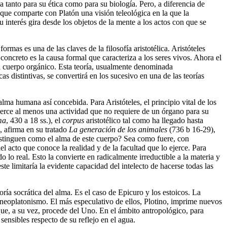
la tanto para su ética como para su biología. Pero, a diferencia de
nque comparte con Platón una visión teleológica en la que la
 interés gira desde los objetos de la mente a los actos con que se
ormas es una de las claves de la filosofía aristotélica. Aristóteles
concreto es la causa formal que caracteriza a los seres vivos. Ahora el
l cuerpo orgánico. Esta teoría, usualmente denominada
as distintivas, se convertirá en los sucesivo en una de las teorías
lma humana así concebida. Para Aristóteles, el principio vital de los
ejerce al menos una actividad que no requiere de un órgano para su
ma
, 430 a 18 ss.), el
corpus
aristotélico tal como ha llegado hasta
, afirma en su tratado
La generación de los animales
(736 b 16-29),
 distinguen como el alma de este cuerpo? Sea como fuere, con
l acto que conoce la realidad y de la facultad que lo ejerce. Para
 lo real. Esto la convierte en radicalmente irreductible a la materia y
te limitaría la evidente capacidad del intelecto de hacerse todas las
oría socrática del alma. Es el caso de Epicuro y los estoicos. La
l neoplatonismo. El más especulativo de ellos, Plotino, imprime nuevos
que, a su vez, procede del Uno. En el ámbito antropológico, para
ensibles respecto de su reflejo en el agua.