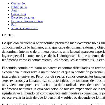
Contenido
Bibliografía
Autor
Cómo Citar
Derechos de autor
Herramientas académicas
Pdf
Volver al comienzo ↑
De DIA
Lo que con frecuencia se denomina problema mente-cerebro no es sino 
conocimiento de lo humano, una, que cabe denominar externa y objetiva
denominan interna o de primera persona, ante la cual aparecen experie
lugar especial la conciencia, es decir, la autopresencia que tenemos 
fenómenos como el conocimiento, los deseos, los sentimientos, la experi
El sentido común ordinario no parece encontrar dificultades en reconc
experiencia interior revela un mundo en el que la condición personal,
interpretar el universo. Pero, por otra parte, somos conscientes tambi
seres externos y a la naturaleza características que tomamos de nuestra
un viviente nos puede conducir a una duda radical acerca de la reali
fenómenos naturales. A esta oscilación de nuestra experiencia de la r
significativo el mundo tal como aparece ante nuestra experiencia, la p
parece avalar la tesis de que lo personal y subjetivo depende de lo mat