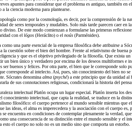
reves apuntes para considerar que el problema es antiguo, también en el
o a la ciencia moderna para plantearse.
opología como por la cosmología, es decir, por la comprensión de la nat
dad de seres temporales y mudables. Solo más tarde parecen caer en la
lo divino. De este modo comienzan a formularse las primeras reflexione
aridad con el
lógos
(Heráclito) o el
noús
(Parménides).
omo una parte esencial de la empresa filosófica debe atribuirse a Sócra
a la cuestión sobre el bien del hombre. Frente al relativismo de buena 
ligencia y que es el objetivo privilegiado de la filosofía. Que exista u
dmitir un bien único y verdadero por encima de los deseos multiformes e
s ser buenos y felices. Por otra parte, el bien que le corresponde solo 
e corresponde al intelecto. Así, pues, sin conocimiento del bien no se 
rute. Sócrates denomina
alma
(
psyché
) a este principio que da unidad a
rarla de sus connotaciones religiosas, condicionará la historia del pensa
raleza intelectual Platón ocupa un lugar especial. Platón inserta los des
 el conocimiento intelectual, que capta la realidad, se traduce en la dis
alismo filosófico: el cuerpo pertenece al mundo sensible mientras que 
que las ideas, el alma es imperecedera y la asociación con el cuerpo es, p
sta se encuentra en condiciones de contemplar plenamente la verdad, que
mo una consecuencia de su distinción entre el mundo sensible y el intel
ra esto el cuerpo no solo no es un medio sino que comporta un estorbo.