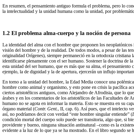
En resumen, el pensamiento antiguo formula el problema, pero lo con
la intelectualidad y la unidad humana como la unidad, por problemática
1.2
El problema alma-cuerpo y la noción de persona
La identidad del alma con el hombre que proponen los neoplatónicos in
visión del hombre y de la realidad. De todos modos, a pesar de las ten
originalidad Orígenes), siempre permaneció en la ortodoxia cristiana 
identificarse plenamente con el ser humano. Sostener la doctrina de la
esta unidad del ser humano, que es más que su alma, el pensamiento c
ejemplo, la de dignidad y la de apertura, ejercerán un influjo importa
En torno a la unidad del hombre, la Edad Media conoce una polémica 
hombre como animal y organismo, y esto pone en crisis la pacífica acept
ciertos aristotélicos antiguos, como Alejandro de Afrodisia, que lo qu
árabes y en los comentarios de los aristotélicos de las Facultades de 
humano no se agota en informar la materia. Esto se muestra en su capac
órgano material (
Contr. Gent.
, II, cap. 6). Así pues, que el intelecto
así, no podríamos decir con verdad “este hombre singular entiende” (
condición mortal del cuerpo solo puede ser transitoria, algo que, si b
providente y bueno, ninguna situación antinatural –como es la existen
evidente a la luz de lo que ya se ha mostrado. En el libro segundo se