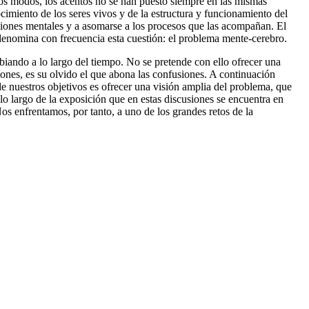
odos modos, los acentos no se han puesto siempre en las mismas
cimiento de los seres vivos y de la estructura y funcionamiento del
nciones mentales y a asomarse a los procesos que las acompañan. El
denomina con frecuencia esta cuestión: el problema mente-cerebro.
iando a lo largo del tiempo. No se pretende con ello ofrecer una
iones, es su olvido el que abona las confusiones. A continuación
e nuestros objetivos es ofrecer una visión amplia del problema, que
o largo de la exposición que en estas discusiones se encuentra en
os enfrentamos, por tanto, a uno de los grandes retos de la