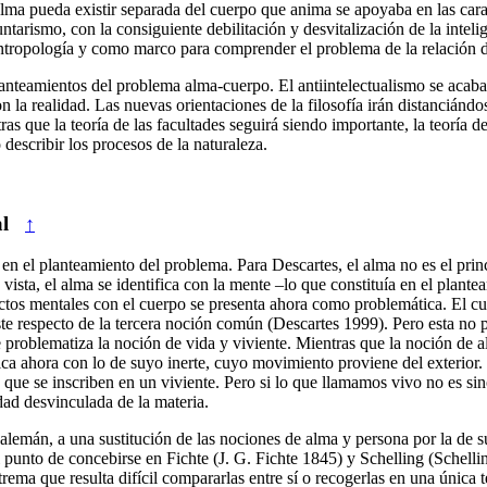
alma pueda existir separada del cuerpo que anima se apoyaba en las carac
untarismo, con la consiguiente debilitación y desvitalización de la int
tropología y como marco para comprender el problema de la relación de
nteamientos del problema alma-cuerpo. El antiintelectualismo se acaba
n la realidad. Las nuevas orientaciones de la filosofía irán distancián
 que la teoría de las facultades seguirá siendo importante, la teoría de 
 describir los procesos de la naturaleza.
l
↑
en el planteamiento del problema. Para Descartes, el alma no es el princ
ista, el alma se identifica con la mente –lo que constituía en el plantea
actos mentales con el cuerpo se presenta ahora como problemática. El cue
e respecto de la tercera noción común (Descartes 1999). Pero esta no p
problematiza la noción de vida y viviente. Mientras que la noción de al
ntifica ahora con lo de suyo inerte, cuyo movimiento proviene del exterio
da, que se inscriben en un viviente. Pero si lo que llamamos vivo no es 
dad desvinculada de la materia.
 alemán, a una sustitución de las nociones de alma y persona por la de su
punto de concebirse en Fichte (J. G. Fichte 1845) y Schelling (Schellin
trema que resulta difícil compararlas entre sí o recogerlas en una única