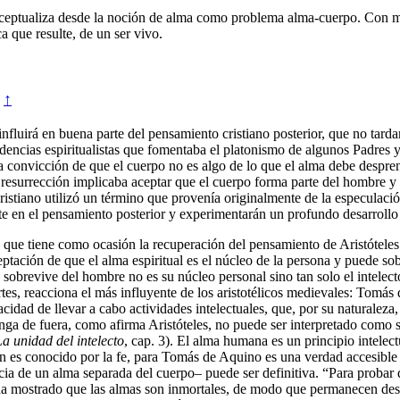
ceptualiza desde la noción de alma como problema alma-cuerpo. Con mu
 que resulte, de un ser vivo.
↑
fluirá en buena parte del pensamiento cristiano posterior, que no tarda
dencias espiritualistas que fomentaba el platonismo de algunos Padres y 
la convicción de que el cuerpo no es algo de lo que el alma debe despre
 resurrección implicaba aceptar que el cuerpo forma parte del hombre y q
ristiano utilizó un término que provenía originalmente de la especulaci
nte en el pensamiento posterior y experimentarán un profundo desarrollo 
que tiene como ocasión la recuperación del pensamiento de Aristóteles.
ación de que el alma espiritual es el núcleo de la persona y puede sobre
e sobrevive del hombre no es su núcleo personal sino tan solo el intelec
Artes, reacciona el más influyente de los aristotélicos medievales: Tomás
idad de llevar a cabo actividades intelectuales, que, por su naturaleza,
 venga de fuera, como afirma Aristóteles, no puede ser interpretado como
La unidad del intelecto
, cap. 3). El alma humana es un principio intele
ien es conocido por la fe, para Tomás de Aquino es una verdad accesible 
cia de un alma separada del cuerpo– puede ser definitiva. “Para probar q
 ha mostrado que las almas son inmortales, de modo que permanecen desp