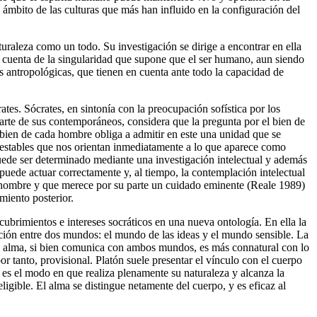
 ámbito de las culturas que más han influido en la configuración del
uraleza como un todo. Su investigación se dirige a encontrar en ella
 cuenta de la singularidad que supone que el ser humano, aun siendo
s antropológicas, que tienen en cuenta ante todo la capacidad de
tes. Sócrates, en sintonía con la preocupación sofística por los
parte de sus contemporáneos, considera que la pregunta por el bien de
n bien de cada hombre obliga a admitir en este una unidad que se
 inestables que nos orientan inmediatamente a lo que aparece como
puede ser determinado mediante una investigación intelectual y además
puede actuar correctamente y, al tiempo, la contemplación intelectual
l hombre y que merece por su parte un cuidado eminente (Reale 1989)
miento posterior.
cubrimientos e intereses socráticos en una nueva ontología. En ella la
tinción entre dos mundos: el mundo de las ideas y el mundo sensible. La
el alma, si bien comunica con ambos mundos, es más connatural con lo
or tanto, provisional. Platón suele presentar el vínculo con el cuerpo
 es el modo en que realiza plenamente su naturaleza y alcanza la
igible. El alma se distingue netamente del cuerpo, y es eficaz al