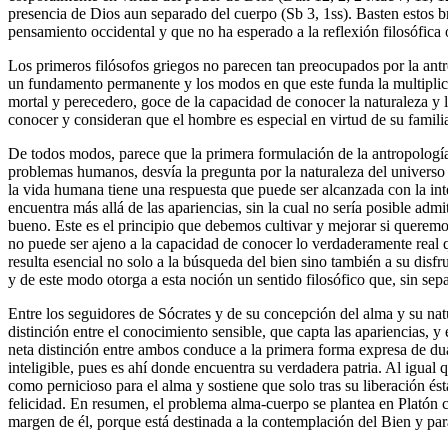
presencia de Dios aun separado del cuerpo (Sb 3, 1ss). Basten estos b
pensamiento occidental y que no ha esperado a la reflexión filosófica 
Los primeros filósofos griegos no parecen tan preocupados por la antr
un fundamento permanente y los modos en que este funda la multiplici
mortal y perecedero, goce de la capacidad de conocer la naturaleza y 
conocer y consideran que el hombre es especial en virtud de su famili
De todos modos, parece que la primera formulación de la antropología c
problemas humanos, desvía la pregunta por la naturaleza del universo 
la vida humana tiene una respuesta que puede ser alcanzada con la inte
encuentra más allá de las apariencias, sin la cual no sería posible a
bueno. Este es el principio que debemos cultivar y mejorar si queremo
no puede ser ajeno a la capacidad de conocer lo verdaderamente real qu
resulta esencial no solo a la búsqueda del bien sino también a su disf
y de este modo otorga a esta noción un sentido filosófico que, sin sepa
Entre los seguidores de Sócrates y de su concepción del alma y su natu
distinción entre el conocimiento sensible, que capta las apariencias, y
neta distinción entre ambos conduce a la primera forma expresa de du
inteligible, pues es ahí donde encuentra su verdadera patria. Al igual 
como pernicioso para el alma y sostiene que solo tras su liberación é
felicidad. En resumen, el problema alma-cuerpo se plantea en Platón co
margen de él, porque está destinada a la contemplación del Bien y pa