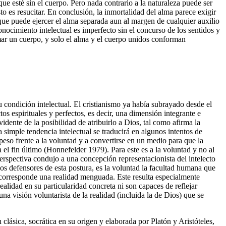
ue esté sin el cuerpo. Pero nada contrario a la naturaleza puede ser
o es resucitar. En conclusión, la inmortalidad del alma parece exigir
 que puede ejercer el alma separada aun al margen de cualquier auxilio
onocimiento intelectual es imperfecto sin el concurso de los sentidos y
imar un cuerpo, y solo el alma y el cuerpo unidos conforman
su condición intelectual. El cristianismo ya había subrayado desde el
os espirituales y perfectos, es decir, una dimensión integrante e
dente de la posibilidad de atribuirlo a Dios, tal como afirma la
na simple tendencia intelectual se traducirá en algunos intentos de
eso frente a la voluntad y a convertirse en un medio para que la
a el fin último (Honnefelder 1979). Para este es a la voluntad y no al
perspectiva condujo a una concepción representacionista del intelecto
los defensores de esta postura, es la voluntad la facultad humana que
e corresponde una realidad menguada. Este resulta especialmente
ealidad en su particularidad concreta ni son capaces de reflejar
 visión voluntarista de la realidad (incluida la de Dios) que se
lásica, socrática en su origen y elaborada por Platón y Aristóteles,