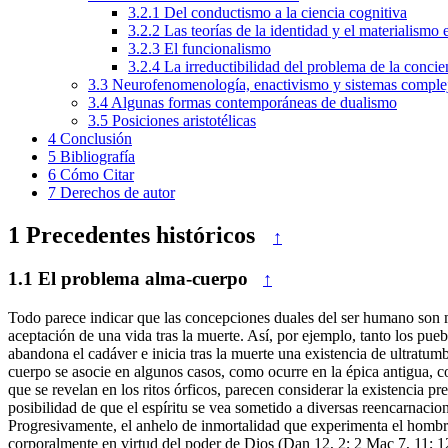
3.2.1
Del conductismo a la ciencia cognitiva
3.2.2
Las teorías de la identidad y el materialismo 
3.2.3
El funcionalismo
3.2.4
La irreductibilidad del problema de la concie
3.3
Neurofenomenología, enactivismo y sistemas comple
3.4
Algunas formas contemporáneas de dualismo
3.5
Posiciones aristotélicas
4
Conclusión
5
Bibliografía
6
Cómo Citar
7
Derechos de autor
1
Precedentes históricos
↑
1.1
El problema alma-cuerpo
↑
Todo parece indicar que las concepciones duales del ser humano son m
aceptación de una vida tras la muerte. Así, por ejemplo, tanto los pue
abandona el cadáver e inicia tras la muerte una existencia de ultratum
cuerpo se asocie en algunos casos, como ocurre en la épica antigua, co
que se revelan en los ritos órficos, parecen considerar la existencia
posibilidad de que el espíritu se vea sometido a diversas reencarnacion
Progresivamente, el anhelo de inmortalidad que experimenta el hombre s
corporalmente en virtud del poder de Dios (Dan 12, 2; 2 Mac 7, 11; 1