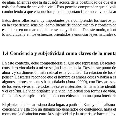
de alma. Mientras que la discusión acerca de la posibilidad de que el 
más alta forma de actividad vital. Esto permite comprender que el vol
conduciendo a que esta noción pierda importancia como clave de la an
Estos desarrollos son muy importantes para comprender los nuevos pla
en la experiencia sensible, como fuente de conocimiento y contacto co
estudiarse en un marco de intereses muy distinto. De este modo, mientras
lo individual y en los esfuerzos orientados a enunciar leyes naturales o
1.4
Conciencia y subjetividad como claves de lo menta
En este contexto, debe comprenderse el giro que representa Descartes 
considero vinculado a mi yo según la conciencia. Desde este punto de v
alma–, y su dimensión más radical es la voluntad. La relación de los 
pensar. Descartes reconoce que el hombre es ambas cosas y habla a est
algunos autores recientes han señalado (Jonas 2000), con Descartes se 
de los seres vivos entre todos los seres materiales, la materia se ide
y el espíritu. La vida orgánica y la vida intelectual son formas de vi
funcionales, el espíritu solo puede concebirse como una pura interiori
El planteamiento cartesiano dará lugar, a partir de Kant y el idealismo
conciencia y esta con un dinamismo generador de contenidos, hasta el 
momento la distinción entre la subjetividad y la materia se hace tan ex