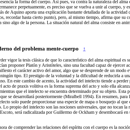
esencia la forma del cuerpo. Así pues, va contra la naturaleza del alma q
ermanece perpetuamente, es preciso que se vuelva a unir al cuerpo, y est
más de Aquino aporta una explicación bastante detallada de la actividad
os, recordar hasta cierto punto), pero, al mismo tiempo, afirma que su c
a sino algo de la persona. La situación natural del alma consiste en an
oderno del problema mente-cuerpo
↑
r vigor la tesis clásica de que lo característico del alma espiritual es 
an proponer Platón y Aristóteles, sino una facultad capaz de ejercer act
fiesto el carácter activo del amor, algo que se desprende de un modo evi
 ningún tipo. El prestigio de la voluntad y la dificultad de reducirla a u
 En este cambio de acento, la actividad del intelecto tiende a perder p
l acto de praxis volitiva es la forma suprema del acto y solo ella alcanz
, mientras que el intelecto se encuentra determinado por su objeto. Esta 
o que se desarrollará posteriormente (Miralbell 1994). En resumen, para 
intelecto solo puede proporcionar una especie de mapa o bosquejo al qu
o. Lo propio del intelecto son las nociones universales, que no tocan la r
Escoto, será radicalizada por Guillermo de Ockham y desembocará en una
 de comprender las relaciones del espíritu con el cuerpo es la noción c