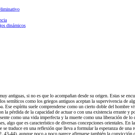
eliminativo
ncia
jos dinámicos
uy antiguas, si no es que lo acompañan desde su origen. Estas se encue
blos semíticos como los griegos antiguos aceptan la supervivencia de alg
ba. Ese espíritu suele comprenderse como un cierto doble del hombre viv
n la pérdida de la capacidad de actuar o con una existencia errante y p
 presente como una vida imperfecta y la muerte como una liberación de 
es, algo que es característico de diversas concepciones orientales. En la 
e traduce en una reflexión que lleva a formular la esperanza de una res
2, 43-44), aunque poco a poco parece afirmarse también la convicción 