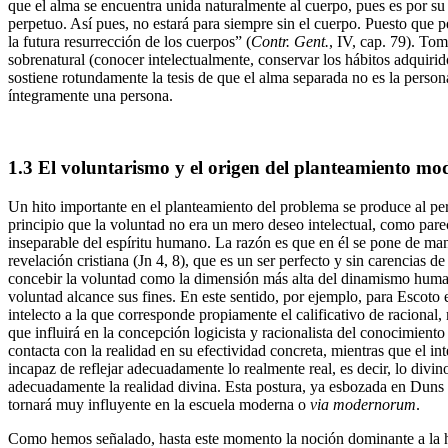
que el alma se encuentra unida naturalmente al cuerpo, pues es por su 
perpetuo. Así pues, no estará para siempre sin el cuerpo. Puesto que p
la futura resurrección de los cuerpos” (
Contr. Gent.
, IV, cap. 79). To
sobrenatural (conocer intelectualmente, conservar los hábitos adquirid
sostiene rotundamente la tesis de que el alma separada no es la person
íntegramente una persona.
1.3
El voluntarismo y el origen del planteamiento m
Un hito importante en el planteamiento del problema se produce al perde
principio que la voluntad no era un mero deseo intelectual, como parecí
inseparable del espíritu humano. La razón es que en él se pone de mani
revelación cristiana (Jn 4, 8), que es un ser perfecto y sin carencias de
concebir la voluntad como la dimensión más alta del dinamismo humano.
voluntad alcance sus fines. En este sentido, por ejemplo, para Escoto e
intelecto a la que corresponde propiamente el calificativo de racional
que influirá en la concepción logicista y racionalista del conocimient
contacta con la realidad en su efectividad concreta, mientras que el 
incapaz de reflejar adecuadamente lo realmente real, es decir, lo divin
adecuadamente la realidad divina. Esta postura, ya esbozada en Duns 
tornará muy influyente en la escuela moderna o
via modernorum
.
Como hemos señalado, hasta este momento la noción dominante a la hora