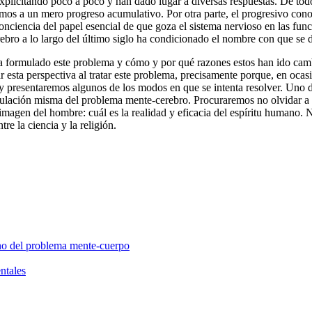
 explicitando poco a poco y han dado lugar a diversas respuestas. De t
imos a un mero progreso acumulativo. Por otra parte, el progresivo cono
onciencia del papel esencial de que goza el sistema nervioso en las fu
bro a lo largo del último siglo ha condicionado el nombre con que se 
a formulado este problema y cómo y por qué razones estos han ido camb
 esta perspectiva al tratar este problema, precisamente porque, en ocas
y presentaremos algunos de los modos en que se intenta resolver. Uno d
rmulación misma del problema mente-cerebro. Procuraremos no olvidar a l
magen del hombre: cuál es la realidad y eficacia del espíritu humano. N
re la ciencia y la religión.
rno del problema mente-cuerpo
ntales