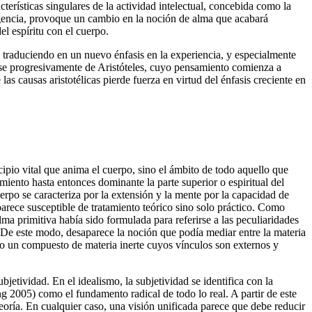
terísticas singulares de la actividad intelectual, concebida como la
eligencia, provoque un cambio en la noción de alma que acabará
l espíritu con el cuerpo.
 traduciendo en un nuevo énfasis en la experiencia, y especialmente
dose progresivamente de Aristóteles, cuyo pensamiento comienza a
las causas aristotélicas pierde fuerza en virtud del énfasis creciente en
ipio vital que anima el cuerpo, sino el ámbito de todo aquello que
miento hasta entonces dominante la parte superior o espiritual del
rpo se caracteriza por la extensión y la mente por la capacidad de
arece susceptible de tratamiento teórico sino solo práctico. Como
ma primitiva había sido formulada para referirse a las peculiaridades
r. De este modo, desaparece la noción que podía mediar entre la materia
sino un compuesto de materia inerte cuyos vínculos son externos y
bjetividad. En el idealismo, la subjetividad se identifica con la
g 2005) como el fundamento radical de todo lo real. A partir de este
 teoría. En cualquier caso, una visión unificada parece que debe reducir