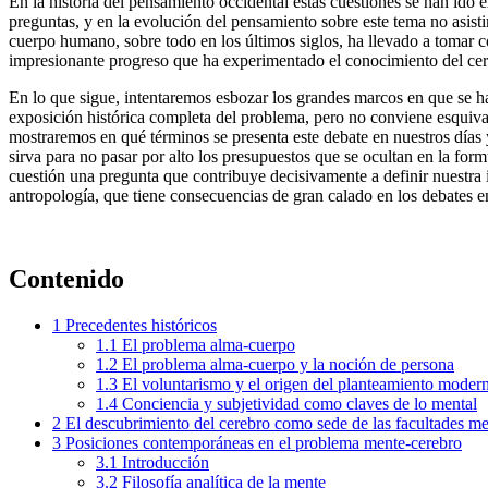
En la historia del pensamiento occidental estas cuestiones se han ido
preguntas, y en la evolución del pensamiento sobre este tema no asist
cuerpo humano, sobre todo en los últimos siglos, ha llevado a tomar c
impresionante progreso que ha experimentado el conocimiento del cere
En lo que sigue, intentaremos esbozar los grandes marcos en que se h
exposición histórica completa del problema, pero no conviene esquivar
mostraremos en qué términos se presenta este debate en nuestros días 
sirva para no pasar por alto los presupuestos que se ocultan en la fo
cuestión una pregunta que contribuye decisivamente a definir nuestra i
antropología, que tiene consecuencias de gran calado en los debates ent
Contenido
1
Precedentes históricos
1.1
El problema alma-cuerpo
1.2
El problema alma-cuerpo y la noción de persona
1.3
El voluntarismo y el origen del planteamiento mode
1.4
Conciencia y subjetividad como claves de lo mental
2
El descubrimiento del cerebro como sede de las facultades me
3
Posiciones contemporáneas en el problema mente-cerebro
3.1
Introducción
3.2
Filosofía analítica de la mente