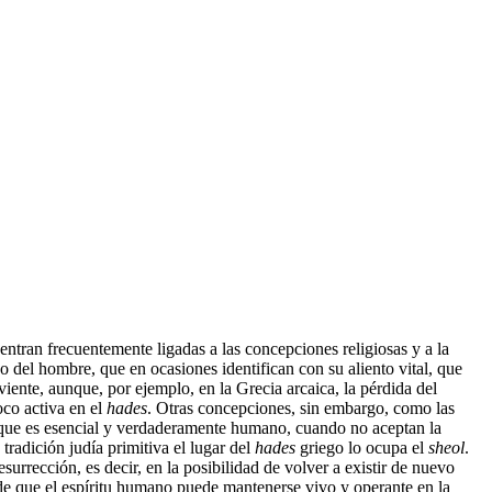
ntran frecuentemente ligadas a las concepciones religiosas y a la
o del hombre, que en ocasiones identifican con su aliento vital, que
iente, aunque, por ejemplo, en la Grecia arcaica, la pérdida del
oco activa en el
hades
. Otras concepciones, sin embargo, como las
lo que es esencial y verdaderamente humano, cuando no aceptan la
tradición judía primitiva el lugar del
hades
griego lo ocupa el
sheol
.
urrección, es decir, en la posibilidad de volver a existir de nuevo
de que el espíritu humano puede mantenerse vivo y operante en la