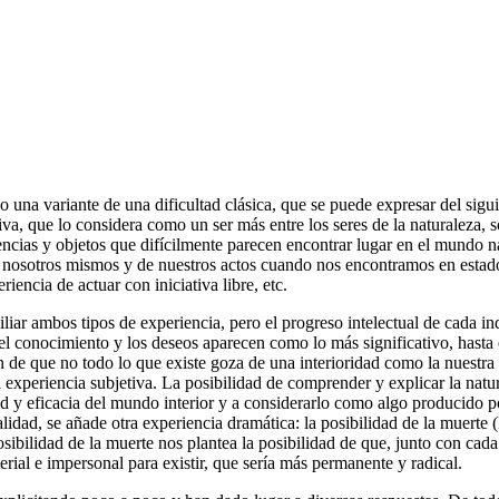
una variante de una dificultad clásica, que se puede expresar del sigui
, que lo considera como un ser más entre los seres de la naturaleza, so
ncias y objetos que difícilmente parecen encontrar lugar en el mundo n
de nosotros mismos y de nuestros actos cuando nos encontramos en estado
encia de actuar con iniciativa libre, etc.
iliar ambos tipos de experiencia, pero el progreso intelectual de cada 
 el conocimiento y los deseos aparecen como lo más significativo, hasta
én de que no todo lo que existe goza de una interioridad como la nuestr
 experiencia subjetiva. La posibilidad de comprender y explicar la natur
dad y eficacia del mundo interior y a considerarlo como algo producido
ealidad, se añade otra experiencia dramática: la posibilidad de la mue
osibilidad de la muerte nos plantea la posibilidad de que, junto con cad
erial e impersonal para existir, que sería más permanente y radical.