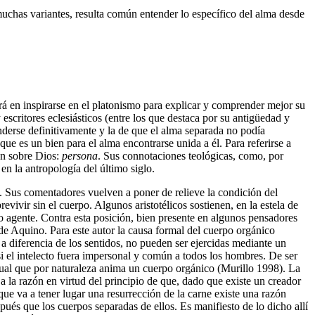
chas variantes, resulta común entender lo específico del alma desde
rá en inspirarse en el platonismo para explicar y comprender mejor su
escritores eclesiásticos (entre los que destaca por su antigüedad y
nderse definitivamente y la de que el alma separada no podía
ue es un bien para el alma encontrarse unida a él. Para referirse a
ón sobre Dios:
persona
. Sus connotaciones teológicas, como, por
en la antropología del último siglo.
 Sus comentadores vuelven a poner de relieve la condición del
vivir sin el cuerpo. Algunos aristotélicos sostienen, en la estela de
to agente. Contra esta posición, bien presente en algunos pensadores
 de Aquino. Para este autor la causa formal del cuerpo orgánico
 a diferencia de los sentidos, no pueden ser ejercidas mediante un
 si el intelecto fuera impersonal y común a todos los hombres. De ser
ctual que por naturaleza anima un cuerpo orgánico (Murillo 1998). La
a la razón en virtud del principio de que, dado que existe un creador
ue va a tener lugar una resurrección de la carne existe una razón
ués que los cuerpos separadas de ellos. Es manifiesto de lo dicho allí