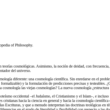
lopedia of Philosophy.
n teorías cosmológicas. Asimismo, la noción de deidad, con frecuencia, 
entador del universo.
smología diferente: una cosmología científica. Sin enredarse en el probl
(es formalizable) y la formulación de predicciones precisas y testeables
a cosmología las viejas cosmologías? La nueva cosmología ¿estructura o
noteísmo occidental –el Judaísmo, el Cristianismo y el Islam–, e incluso 
 cristianas hacia la ciencia en general y hacia la cosmología científica 
e las Escrituras, y que a menudo interpretan las doctrinas teológicas en t
iferencias en el grado de literalidad y flexibilidad con respecto a las do