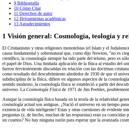
9
Bibliografía
10
Cómo Citar
11
Derechos de autor
12
Herramientas académicas
13
Agradecimientos
1
Visión general: Cosmología, teología y re
El Cristianismo y otras religiones monoteístas (el Islam y el Judaísm
causa fundamental y sobrenatural que, como dijo Newton, "no es ciega
científico, la cosmología siempre ha sido parte del teísmo, pero es sól
el papel de Dios. Una limitada aplicación de la física al estudio del 
fueron fervientemente discutidas en relación con las doctrinas cristia
como resultado del descubrimiento alrededor de 1930 de que el univ
subdisciplina de la física, difiere en algunos aspectos de la cosmolog
sentido moderno, la cosmología física se estableció a partir del desc
universo. La
Cosmología Física
de 1971 de Jim Peebles, posiblemente 
Aunque la cosmología física basada en la teoría de la relatividad gene
cosmología actual son antiguas. ¿Nació el universo en un tiempo pasad
existencia de vida inteligente? Estas y otras cuestiones de evidente i
preguntas (y, de hecho, muchas de las respuestas) eran ya conocidas p
un cosmos? No hay ninguna razón para esperar que la avanzada cosmolog