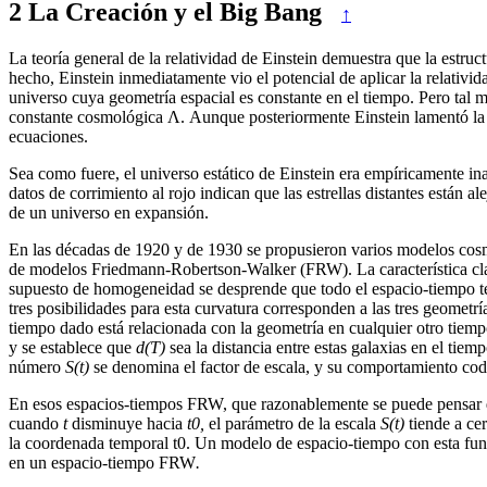
2
La Creación y el Big Bang
↑
La teoría general de la relatividad de Einstein demuestra que la estruc
hecho, Einstein inmediatamente vio el potencial de aplicar la relativi
universo cuya geometría espacial es constante en el tiempo. Pero tal 
constante cosmológica Λ. Aunque posteriormente Einstein lamentó la i
ecuaciones.
Sea como fuere, el universo estático de Einstein era empíricamente in
datos de corrimiento al rojo indican que las estrellas distantes están 
de un universo en expansión.
En las décadas de 1920 y de 1930 se propusieron varios modelos cosmol
de modelos Friedmann-Robertson-Walker (FRW). La característica cla
supuesto de homogeneidad se desprende que todo el espacio-tiempo tet
tres posibilidades para esta curvatura corresponden a las tres geometrí
tiempo dado está relacionada con la geometría en cualquier otro tiem
y se establece que
d(T)
sea la distancia entre estas galaxias en el tiem
número
S(t)
se denomina el factor de escala, y su comportamiento cod
En esos espacios-tiempos FRW, que razonablemente se puede pensar q
cuando
t
disminuye hacia
t0,
el parámetro de la escala
S(t)
tiende a ce
la coordenada temporal t0. Un modelo de espacio-tiempo con esta func
en un espacio-tiempo FRW
.