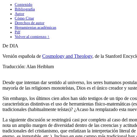
Contenido
Bibliografía
Autor
Cómo Citar
Derechos de autor
Herramientas académicas
Pdf
Volver al comienzo ↑
De DIA
Versión española de
Cosmology and Theology
, de la Stanford Encyc
Traducción: Alan Heiblum
Desde que intentan dar sentido al universo, los seres humanos postula
mayoría de las religiones monoteístas, Dios es el único creador y sust
Sin embargo, los últimos cien años han sido testigos de un tipo de co
características distintivas el uso de herramientas físico-matemáticas 
tradicionales (habitualmente teístas)? ¿Acaso ha remplazado esta nuev
La siguiente discusión se restringirá casi por completo al caso del mo
nota un amplio margen de diversidad dentro de las creencias y actitudes
tradicionales del cristianismo, que enfatizan la interpretación literal d
eterno, es inmutable, etc.). Incluso en este campo más tradicional hay d