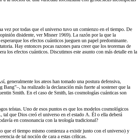
 una vez por todas que el universo tuvo un comienzo en el tiempo. De
opinión disidente, ver Misner 1969). La razón por la que la
de esperarque los efectos cuánticos jueguen un papel predominante.
itatoria. Hay entonces pocas razones para creer que los teoremas de
yera los efectos cuánticos. Discutimos este asunto con más detalle en la
 Así, generalmente los ateos han tomado una postura defensiva,
 Bang”–, ha realizado la declaración más fuerte al sostener que la
entin Smith. En el caso de Smith, las cosmologías cuánticas son
ogos teístas. Uno de esos puntos es que los modelos cosmológicos
tal que Dios creó el universo en el estado Α. Él o ella deberá
todavía en consonancia con la teología tradicional?
o que el tiempo mismo comienza a existir junto con el universo) y
encia de tal noción de cara a estas críticas.