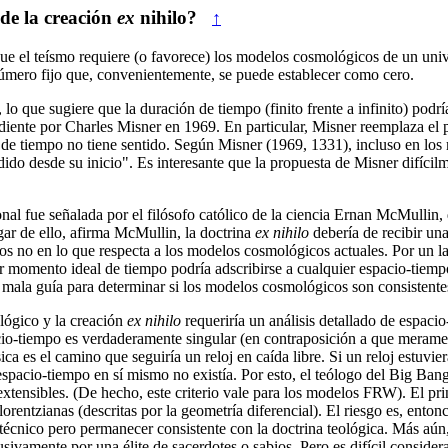
de la creación
ex
nihilo?
↑
ue el teísmo requiere (o favorece) los modelos cosmológicos de un unive
úmero fijo que, convenientemente, se puede establecer como cero.
, lo que sugiere que la duración de tiempo (finito frente a infinito) podrí
ente por Charles Misner en 1969. En particular, Misner reemplaza el par
 de tiempo no tiene sentido. Según Misner (1969, 1331), incluso en los
edido desde su inicio". Es interesante que la propuesta de Misner difíci
ional fue señalada por el filósofo católico de la ciencia Ernan McMullin
ar de ello, afirma McMullin, la doctrina
ex nihilo
debería de recibir una
menos no en lo que respecta a los modelos cosmológicos actuales. Por 
er momento ideal de tiempo podría adscribirse a cualquier espacio-tiemp
a mala guía para determinar si los modelos cosmológicos son consistente
lógico y la creación
ex nihilo
requeriría un análisis detallado de espaci
io-tiempo es verdaderamente singular (en contraposición a que merame
ica es el camino que seguiría un reloj en caída libre. Si un reloj estuv
l espacio-tiempo en sí mismo no existía. Por esto, el teólogo del Big Ban
tensibles. (De hecho, este criterio vale para los modelos FRW). El prin
orentzianas (descritas por la geometría diferencial). El riesgo es, enton
 técnico pero permanecer consistente con la doctrina teológica. Más aún,
sivamente por una élite de sacerdotes o sabios. Pero es difícil conside