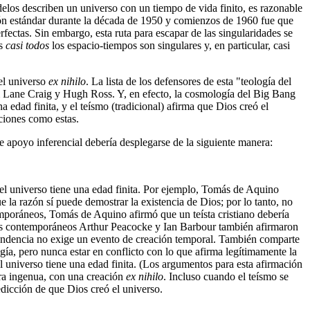
los describen un universo con un tiempo de vida finito, es razonable
sión estándar durante la década de 1950 y comienzos de 1960 fue que
fectas. Sin embargo, esta ruta para escapar de las singularidades se
es
casi todos
los espacio-tiempos son singulares y, en particular, casi
el universo
ex nihilo
. La lista de los defensores de esta "teología del
am Lane Craig y Hugh Ross. Y, en efecto, la cosmología del Big Bang
 edad finita, y el teísmo (tradicional) afirma que Dios creó el
ciones como estas.
e apoyo inferencial debería desplegarse de la siguiente manera:
 el universo tiene una edad finita. Por ejemplo, Tomás de Aquino
 la razón sí puede demostrar la existencia de Dios; por lo tanto, no
mporáneos, Tomás de Aquino afirmó que un teísta cristiano debería
logos contemporáneos Arthur Peacocke y Ian Barbour también afirmaron
ependencia no exige un evento de creación temporal. También comparte
ogía, pero nunca estar en conflicto con lo que afirma legítimamente la
el universo tiene una edad finita. (Los argumentos para esta afirmación
ra ingenua, con una creación
ex nihilo
. Incluso cuando el teísmo se
edicción de que Dios creó el universo.