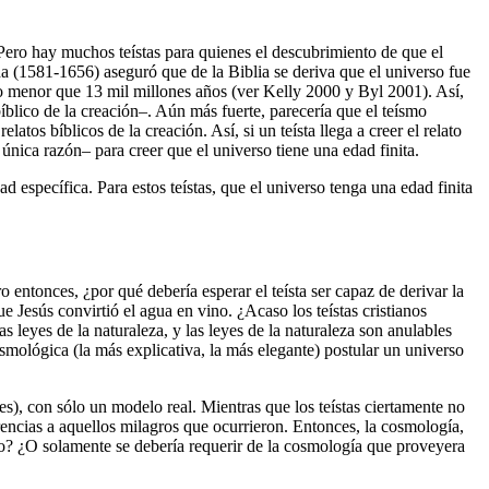
Pero hay muchos teístas para quienes el descubrimiento de que el
da (1581-1656) aseguró que de la Biblia se deriva que el universo fue
ho menor que 13 mil millones años (ver Kelly 2000 y Byl 2001). Así,
bíblico de la creación–. Aún más fuerte, parecería que el teísmo
os bíblicos de la creación. Así, si un teísta llega a creer el relato
 única razón– para creer que el universo tiene una edad finita.
 específica. Para estos teístas, que el universo tenga una edad finita
 entonces, ¿por qué debería esperar el teísta ser capaz de derivar la
 Jesús convirtió el agua en vino. ¿Acaso los teístas cristianos
 leyes de la naturaleza, y las leyes de la naturaleza son anulables
smológica (la más explicativa, la más elegante) postular un universo
s), con sólo un modelo real. Mientras que los teístas ciertamente no
erencias a aquellos milagros que ocurrieron. Entonces, la cosmología,
echo? ¿O solamente se debería requerir de la cosmología que proveyera