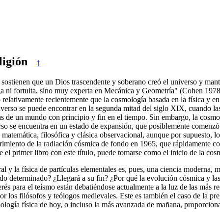
ligión
↑
o) sostienen que un Dios trascendente y soberano creó el universo y man
 ni fortuita, sino muy experta en Mecánica y Geometría" (Cohen 1978, 
o relativamente recientemente que la cosmología basada en la física y en
universo se puede encontrar en la segunda mitad del siglo XIX, cuando l
nas de un mundo con principio y fin en el tiempo. Sin embargo, la cosmo
erso se encuentra en un estado de expansión, que posiblemente comenzó
ía matemática, filosófica y clásica observacional, aunque por supuesto, 
ubrimiento de la radiación cósmica de fondo en 1965, que rápidamente co
el primer libro con este título, puede tomarse como el inicio de la cos
ral y la física de partículas elementales es, pues, una ciencia moderna,
o determinado? ¿Llegará a su fin? ¿Por qué la evolución cósmica y las 
nterés para el teísmo están debatiéndose actualmente a la luz de las más 
or los filósofos y teólogos medievales. Este es también el caso de la p
ía física de hoy, o incluso la más avanzada de mañana, proporcionará r