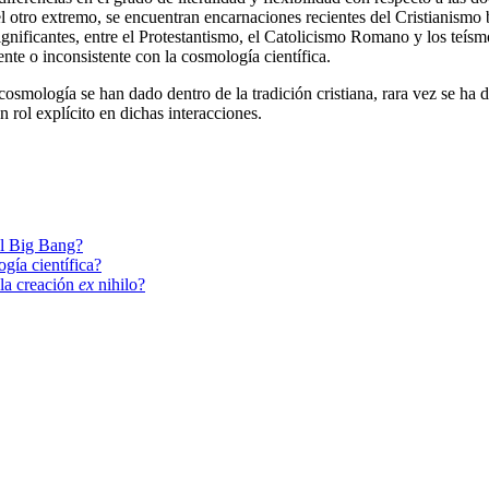
 el otro extremo, se encuentran encarnaciones recientes del Cristianismo 
ignificantes, entre el Protestantismo, el Catolicismo Romano y los teís
nte o inconsistente con la cosmología científica.
cosmología se han dado dentro de la tradición cristiana, rara vez se ha
un rol explícito en dichas interacciones.
el Big Bang?
gía científica?
la creación
ex
nihilo?