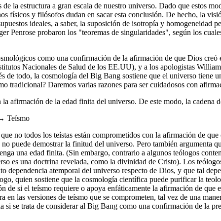
 la estructura a gran escala de nuestro universo. Dado que estos mode
os físicos y filósofos dudan en sacar esta conclusión. De hecho, la vi
puestos ideales, a saber, la suposición de isotropía y homogeneidad per
r Penrose probaron los "teoremas de singularidades", según los cual
 cosmológicos como una confirmación de la afirmación de que Dios creó 
Institutos Nacionales de Salud de los EE.UU), y a los apologistas Willi
s de todo, la cosmología del Big Bang sostiene que el universo tiene una
mo tradicional? Daremos varias razones para ser cuidadosos con afirma
la afirmación de la edad finita del universo. De este modo, la cadena d
→ Teísmo
s que no todos los teístas están comprometidos con la afirmación de que
n no puede demostrar la finitud del universo. Pero también argumenta que
enga una edad finita. (Sin embargo, contrario a algunos teólogos conte
niverso es una doctrina revelada, como la divinidad de Cristo). Los teó
 tanto dependencia atemporal del universo respecto de Dios, y que tal d
ogo, quien sostiene que la cosmología científica puede purificar la teol
ión de si el teísmo requiere o apoya enfáticamente la afirmación de que 
a en las versiones de teísmo que se comprometen, tal vez de una mane
a si se trata de considerar al Big Bang como una confirmación de la pr