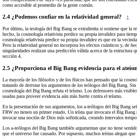
como accesible al promedio de la gente común.
2.4
¿Podemos confiar en la relatividad general?
↑
Por último, la teología del Big Bang se extralimita si sostiene que la
hecho, la cosmología relativista predice su propia invalidez para tie
cosmología relativista predice su propia invalidez es que en la vecind
Pero la relatividad general no incorpora los efectos cuánticos y, de h
singularidades realizan una predicción válida acerca de la estructura q
sección 4.
2.5
¿Proporciona el Big Bang evidencia para el ateís
La mayoría de los filósofos y de los físicos han pensado que la cosmo
tratando de derrotar los argumentos de los teólogos del Big Bang. Sin
cosmología del Big Bang refuta el teísmo. Los defensores más visible
usadas para proveer evidencia aún más fuerte contra el teísmo.
En la presentación de sus argumentos, los a-teólogos del Big Bang se
FRW no tienen un primer estado. Un teísta que invocara el Big Bang no
invocar una noción de Dios más sofisticada, creando intervalos temporal
Los a-teólogos del Big Bang también argumentan que no tiene sentido 
que el universo fue causado. Por supuesto, muchos teístas alegan que D