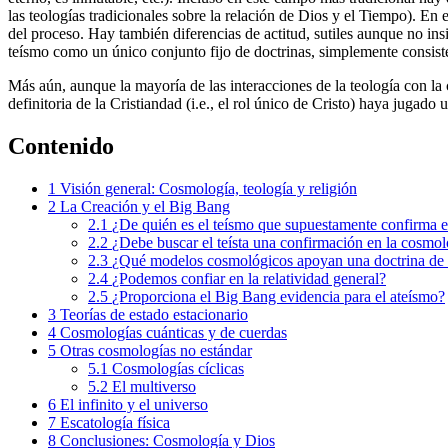
las teologías tradicionales sobre la relación de Dios y el Tiempo). En
del proceso. Hay también diferencias de actitud, sutiles aunque no ins
teísmo como un único conjunto fijo de doctrinas, simplemente consiste
Más aún, aunque la mayoría de las interacciones de la teología con la 
definitoria de la Cristiandad (i.e., el rol único de Cristo) haya jugado 
Contenido
1
Visión general: Cosmología, teología y religión
2
La Creación y el Big Bang
2.1
¿De quién es el teísmo que supuestamente confirma 
2.2
¿Debe buscar el teísta una confirmación en la cosmolo
2.3
¿Qué modelos cosmológicos apoyan una doctrina de 
2.4
¿Podemos confiar en la relatividad general?
2.5
¿Proporciona el Big Bang evidencia para el ateísmo?
3
Teorías de estado estacionario
4
Cosmologías cuánticas y de cuerdas
5
Otras cosmologías no estándar
5.1
Cosmologías cíclicas
5.2
El multiverso
6
El infinito y el universo
7
Escatología física
8
Conclusiones: Cosmología y Dios