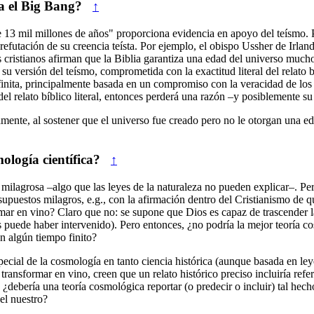
a el Big Bang?
↑
e 13 mil millones de años" proporciona evidencia en apoyo del teísmo. 
refutación de su creencia teísta. Por ejemplo, el obispo Ussher de Irlan
s cristianos afirman que la Biblia garantiza una edad del universo muc
su versión del teísmo, comprometida con la exactitud literal del relato 
ita, principalmente basada en un compromiso con la veracidad de los relat
 del relato bíblico literal, entonces perderá una razón –y posiblemente su
mente, al sostener que el universo fue creado pero no le otorgan una edad
ología científica?
↑
milagrosa –algo que las leyes de la naturaleza no pueden explicar–. Pero
upuestos milagros, e.g., con la afirmación dentro del Cristianismo de que
ar en vino? Claro que no: se supone que Dios es capaz de trascender las
 puede haber intervenido). Pero entonces, ¿no podría la mejor teoría co
n algún tiempo finito?
cial de la cosmología en tanto ciencia histórica (aunque basada en leye
transformar en vino, creen que un relato histórico preciso incluiría ref
o, ¿debería una teoría cosmológica reportar (o predecir o incluir) tal h
el nuestro?