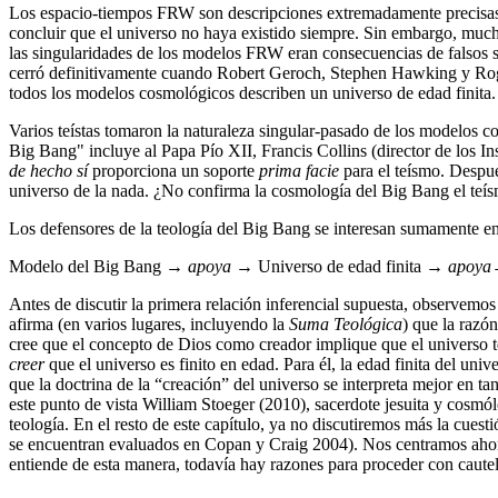
Los espacio-tiempos FRW son descripciones extremadamente precisas de
concluir que el universo no haya existido siempre. Sin embargo, much
las singularidades de los modelos FRW eran consecuencias de falsos su
cerró definitivamente cuando Robert Geroch, Stephen Hawking y Roge
todos los modelos cosmológicos describen un universo de edad finita.
Varios teístas tomaron la naturaleza singular-pasado de los modelos
Big Bang" incluye al Papa Pío XII, Francis Collins (director de los 
de hecho sí
proporciona un soporte
prima facie
para el teísmo. Despué
universo de la nada. ¿No confirma la cosmología del Big Bang el teís
Los defensores de la teología del Big Bang se interesan sumamente en 
Modelo
del Big Bang →
apoya
→ Universo de edad finita →
apoya
Antes de discutir la primera relación inferencial supuesta, observemo
afirma (en varios lugares, incluyendo la
Suma Teológica
) que la razó
cree que el concepto de Dios como creador implique que el universo t
creer
que el universo es finito en edad. Para él, la edad finita del u
que la doctrina de la “creación” del universo se interpreta mejor en
este punto de vista William Stoeger (2010), sacerdote jesuita y cosmól
teología. En el resto de este capítulo, ya no discutiremos más la cuest
se encuentran evaluados en Copan y Craig 2004). Nos centramos ahor
entiende de esta manera, todavía hay razones para proceder con cautel