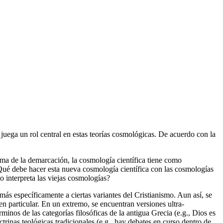
juega un rol central en estas teorías cosmológicas. De acuerdo con la
ema de la demarcación, la cosmología científica tiene como
. ¿Qué debe hacer esta nueva cosmología científica con las cosmologías
 interpreta las viejas cosmologías?
más específicamente a ciertas variantes del Cristianismo. Aun así, se
en particular. En un extremo, se encuentran versiones ultra-
érminos de las categorías filosóficas de la antigua Grecia (e.g., Dios es
ctrinas teológicas tradicionales (e.g., hay debates en curso dentro de