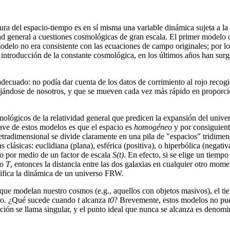
tura del espacio-tiempo es en sí misma una variable dinámica sujeta a la
dad general a cuestiones cosmológicas de gran escala. El primer modelo 
modelo no era consistente con las ecuaciones de campo originales; por l
ntroducción de la constante cosmológica, en los últimos años han surgi
adecuado: no podía dar cuenta de los datos de corrimiento al rojo reco
alejándose de nosotros, y que se mueven cada vez más rápido en proporción
ógicos de la relatividad general que predicen la expansión del universo
ve de estos modelos es que el espacio es
homogéneo
y por consiguiente
radimensional se divide claramente en una pila de "espacios" tridimens
as clásicas: euclidiana (plana), esférica (positiva), o hiperbólica (neg
po por medio de un factor de escala
S(t)
. En efecto, si se elige un tiemp
po
T
, entonces la distancia entre las dos galaxias en cualquier otro mom
ifica la dinámica de un universo FRW.
ue modelan nuestro cosmos (e.g., aquellos con objetos masivos), el t
ro
.
¿Qué sucede cuando
t
alcanza
t0
? Brevemente, estos modelos no pue
ión se llama singular, y el punto ideal que nunca se alcanza es denomin