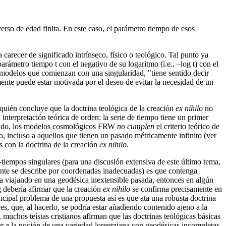
rso de edad finita. En este caso, el parámetro tiempo de esos
a carecer de significado intrínseco, físico o teológico. Tal punto ya
ámetro tiempo t con el negativo de su logaritmo (i.e., –log t) con el
 modelos que comienzan con una singularidad, "tiene sentido decir
lmente puede estar motivada por el deseo de evitar la necesidad de un
, quién concluye que la doctrina teológica de la creación
ex nihilo
no
 interpretación teórica de orden: la serie de tiempo tiene un primer
un lado, los modelos cosmológicos FRW
no cumplen
el criterio teórico de
o, incluso a aquellos que tienen un pasado métricamente infinito (ver
s con la doctrina de la creación
ex nihilo
.
o-tiempos singulares (para una discusión extensiva de este último tema,
nte se describe por coordenadas inadecuadas) es que contenga
iera viajando en una geodésica inextensible pasada, entonces en algún
g debería afirmar que la creación
ex nihilo
se confirma precisamente en
cipal problema de una propuesta así es que ata una robusta doctrina
ces, que, al hacerlo, se podría estar añadiendo contenido ajeno a la
 muchos teístas cristianos afirman que las doctrinas teológicas básicas
rar a la noción de una variedad lorentziana con geodésicas incompletas