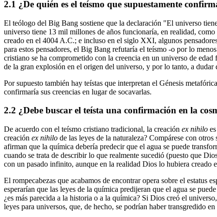
2.1
¿De quién es el teísmo que supuestamente confirm
El teólogo del Big Bang sostiene que la declaración "El universo tien
universo tiene 13 mil millones de años funcionaría, en realidad, como 
creado en el 4004 A.C.; e incluso en el siglo XXI, algunos pensadore
para estos pensadores, el Big Bang refutaría el teísmo -o por lo menos 
cristiano se ha comprometido con la creencia en un universo de edad fin
de la gran explosión en el origen del universo, y por lo tanto, a dudar
Por supuesto también hay teístas que interpretan el Génesis metafórica
confirmaría sus creencias en lugar de socavarlas.
2.2
¿Debe buscar el teísta una confirmación en la cosm
De acuerdo con el teísmo cristiano tradicional, la creación
ex nihilo
es 
creación
ex nihilo
de las leyes de la naturaleza? Compárese con otros s
afirman que la química debería predecir que el agua se puede transform
cuando se trata de describir lo que realmente sucedió (puesto que Dios
con un pasado infinito, aunque en la realidad Dios lo hubiera creado e
El rompecabezas que acabamos de encontrar opera sobre el estatus espe
esperarían que las leyes de la química predijeran que el agua se puede 
¿es más parecida a la historia o a la química? Si Dios creó el univers
leyes para universos, que, de hecho, se podrían haber transgredido en 