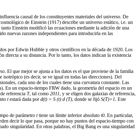
 influencia causal de los constituyentes materiales del universo. De
cosmológico de Einstein (1917) describe un universo estático, i.e. un
o tanto Einstein modificó las ecuaciones mediante la adición de una
do nuevas razones independientes para introducirla en las
gidos por Edwin Hubble y otros científicos en la década de 1920. Los
 directa a su distancia. Por lo tanto, los datos indican la existencia
. El que mejor se ajusta a los datos es el que proviene de la familia
 isotrópico (es decir, se ve igual en todas las direcciones). Del
ionales, cada uno de los cuales tiene una curvatura constante. Las
ativa). En un espacio-tiempo FRW dado, la geometría del espacio en un
o de referencia
T
, tal como
2011
, y se eligen dos galaxias de referencia,
ento
t
estará dada por
d(t) = S (t) d (T)
, donde se fijó
S(T)=1
. Este
iempo de parámetro
t
tiene un límite inferior absoluto
t0.
En particular,
den decir lo que pasa, porque no hay puntos del espacio-tiempo con
ado singularidad. En otras palabras, el Big Bang es una singularidad