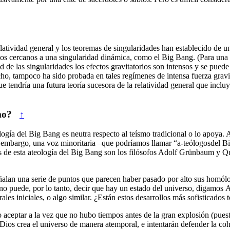
 relatividad general y los teoremas de singularidades han establecido de
mpos cercanos a una singularidad dinámica, como el Big Bang. (Para una 
ad de las singularidades los efectos gravitatorios son intensos y se pue
echo, tampoco ha sido probada en tales regímenes de intensa fuerza grav
ue tendría una futura teoría sucesora de la relatividad general que inclu
mo?
↑
logía del Big Bang es neutra respecto al teísmo tradicional o lo apoya.
 embargo, una voz minoritaria –que podríamos llamar “a-teólogosdel Big
s de esta ateología del Big Bang son los filósofos Adolf Grünbaum y Qu
ñalan una serie de puntos que parecen haber pasado por alto sus homól
 puede, por lo tanto, decir que hay un estado del universo, digamos Α, 
es iniciales, o algo similar. ¿Están estos desarrollos más sofisticados 
aceptar a la vez que no hubo tiempos antes de la gran explosión (puest
ios crea el universo de manera atemporal, e intentarán defender la coher