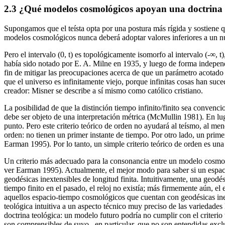
2.3
¿Qué modelos cosmológicos apoyan una doctrina 
Supongamos que el teísta opta por una postura más rígida y sostiene q
modelos cosmológicos nunca deberá adoptar valores inferiores a un n
Pero el intervalo (0, t) es topológicamente isomorfo al intervalo (-∞, t)
había sido notado por E. A. Milne en 1935, y luego de forma independi
fin de mitigar las preocupaciones acerca de que un parámetro acotado
que el universo es infinitamente viejo, porque infinitas cosas han suc
creador: Misner se describe a sí mismo como católico cristiano.
La posibilidad de que la distinción tiempo infinito/finito sea convenc
debe ser objeto de una interpretación métrica (McMullin 1981). En lug
punto. Pero este criterio teórico de orden no ayudará al teísmo, al 
orden: no tienen un primer instante de tiempo. Por otro lado, un prim
Earman 1995). Por lo tanto, un simple criterio teórico de orden es un
Un criterio más adecuado para la consonancia entre un modelo cosmo
ver Earman 1995). Actualmente, el mejor modo para saber si un espac
geodésicas inextensibles de longitud finita. Intuitivamente, una geodés
tiempo finito en el pasado, el reloj no existía; más firmemente aún, e
aquellos espacio-tiempo cosmológicos que cuentan con geodésicas inex
teológica intuitiva a un aspecto técnico muy preciso de las variedades l
doctrina teológica: un modelo futuro podría no cumplir con el criterio
son comprensibles de suyo –en particular, que no son entendidas exclu