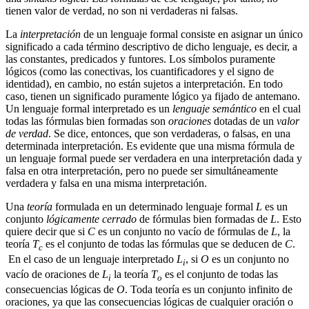
tienen valor de verdad, no son ni verdaderas ni falsas.
La
interpretación
de un lenguaje formal consiste en asignar un único
significado a cada término descriptivo de dicho lenguaje, es decir, a
las constantes, predicados y funtores. Los símbolos puramente
lógicos (como las conectivas, los cuantificadores y el signo de
identidad), en cambio, no están sujetos a interpretación. En todo
caso, tienen un significado puramente lógico ya fijado de antemano.
Un lenguaje formal interpretado es un
lenguaje semántico
en el cual
todas las fórmulas bien formadas son
oraciones
dotadas de un
valor
de verdad
. Se dice, entonces, que son verdaderas, o falsas, en una
determinada interpretación. Es evidente que una misma fórmula de
un lenguaje formal puede ser verdadera en una interpretación dada y
falsa en otra interpretación, pero no puede ser simultáneamente
verdadera y falsa en una misma interpretación.
Una
teoría
formulada en un determinado lenguaje formal
L
es un
conjunto
lógicamente cerrado
de fórmulas bien formadas de
L
. Esto
quiere decir que si
C
es un conjunto no vacío de fórmulas de
L
, la
teoría
T
es el conjunto de todas las fórmulas que se deducen de
C
.
c
En el caso de un lenguaje interpretado
L
, si
O
es un conjunto no
i
vacío de oraciones de
L
la teoría
T
es el conjunto de todas las
i
o
consecuencias lógicas de
O
. Toda teoría es un conjunto infinito de
oraciones, ya que las consecuencias lógicas de cualquier oración o