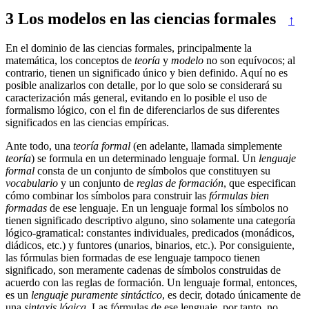
3
Los modelos en las ciencias formales
↑
En el dominio de las ciencias formales, principalmente la
matemática, los conceptos de
teoría
y
modelo
no son equívocos; al
contrario, tienen un significado único y bien definido. Aquí no es
posible analizarlos con detalle, por lo que solo se considerará su
caracterización más general, evitando en lo posible el uso de
formalismo lógico, con el fin de diferenciarlos de sus diferentes
significados en las ciencias empíricas.
Ante todo, una
teoría formal
(en adelante, llamada simplemente
teoría
) se formula en un determinado lenguaje formal. Un
lenguaje
formal
consta de un conjunto de símbolos que constituyen su
vocabulario
y un conjunto de
reglas de formación
, que especifican
cómo combinar los símbolos para construir las
fórmulas bien
formadas
de ese lenguaje. En un lenguaje formal los símbolos no
tienen significado descriptivo alguno, sino solamente una categoría
lógico-gramatical: constantes individuales, predicados (monádicos,
diádicos, etc.) y funtores (unarios, binarios, etc.). Por consiguiente,
las fórmulas bien formadas de ese lenguaje tampoco tienen
significado, son meramente cadenas de símbolos construidas de
acuerdo con las reglas de formación. Un lenguaje formal, entonces,
es un
lenguaje puramente sintáctico
, es decir, dotado únicamente de
una
sintaxis lógica
. Las fórmulas de ese lenguaje, por tanto, no