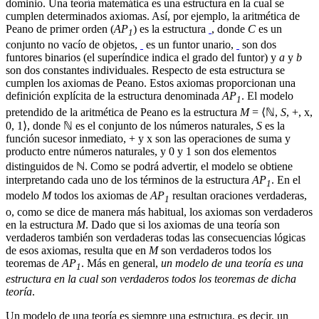
dominio. Una teoría matemática es una estructura en la cual se
cumplen determinados axiomas. Así, por ejemplo, la aritmética de
Peano de primer orden (
AP
) es la estructura
, donde
C
es un
1
conjunto no vacío de objetos,
es un funtor unario,
son dos
funtores binarios (el superíndice indica el grado del funtor) y
a
y
b
son dos constantes individuales. Respecto de esta estructura se
cumplen los axiomas de Peano. Estos axiomas proporcionan una
definición explícita de la estructura denominada
AP
.
El modelo
1
pretendido de la aritmética de Peano es la estructura
M
= ⟨ℕ,
S
, +, x,
0, 1⟩, donde ℕ es el conjunto de los números naturales,
S
es la
función sucesor inmediato, + y x son las operaciones de suma y
producto entre números naturales, y 0 y 1 son dos elementos
distinguidos de ℕ. Como se podrá advertir, el modelo se obtiene
interpretando cada uno de los términos de la estructura
AP
. En el
1
modelo
M
todos los axiomas de
AP
resultan oraciones verdaderas,
1
o, como se dice de manera más habitual, los axiomas son verdaderos
en la estructura
M
. Dado que si los axiomas de una teoría son
verdaderos también son verdaderas todas las consecuencias lógicas
de esos axiomas, resulta que en
M
son verdaderos todos los
teoremas de
AP
. Más en general,
un modelo de una teoría es una
1
estructura en la cual son verdaderos todos los teoremas de dicha
teoría
.
Un modelo de una teoría es siempre una estructura, es decir, un