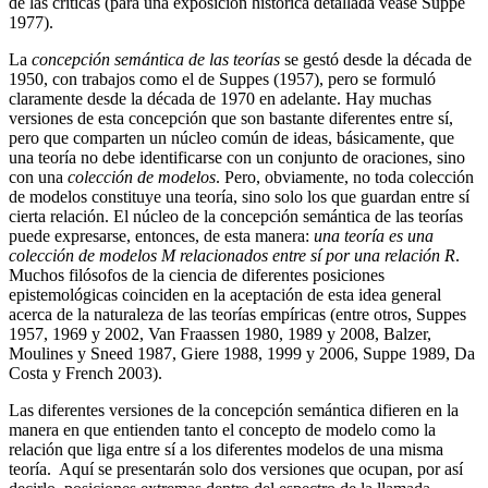
de las críticas (para una exposición histórica detallada véase Suppe
1977).
La
concepción semántica de las teorías
se gestó desde la década de
1950, con trabajos como el de Suppes (1957), pero se formuló
claramente desde la década de 1970 en adelante. Hay muchas
versiones de esta concepción que son bastante diferentes entre sí,
pero que comparten un núcleo común de ideas, básicamente, que
una teoría no debe identificarse con un conjunto de oraciones, sino
con una
colección de modelos
. Pero, obviamente, no toda colección
de modelos constituye una teoría, sino solo los que guardan entre sí
cierta relación. El núcleo de la concepción semántica de las teorías
puede expresarse, entonces, de esta manera:
una teoría es una
colección de modelos M relacionados entre sí por una relación R
.
Muchos filósofos de la ciencia de diferentes posiciones
epistemológicas coinciden en la aceptación de esta idea general
acerca de la naturaleza de las teorías empíricas (entre otros, Suppes
1957, 1969 y 2002, Van Fraassen 1980, 1989 y 2008, Balzer,
Moulines y Sneed 1987, Giere 1988, 1999 y 2006, Suppe 1989, Da
Costa y French 2003).
Las diferentes versiones de la concepción semántica difieren en la
manera en que entienden tanto el concepto de modelo como la
relación que liga entre sí a los diferentes modelos de una misma
teoría. Aquí se presentarán solo dos versiones que ocupan, por así