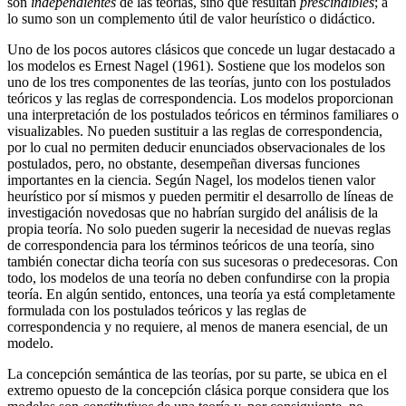
son
independientes
de las teorías, sino que resultan
prescindibles
; a
lo sumo son un complemento útil de valor heurístico o didáctico.
Uno de los pocos autores clásicos que concede un lugar destacado a
los modelos es Ernest Nagel (1961). Sostiene que los modelos son
uno de los tres componentes de las teorías, junto con los postulados
teóricos y las reglas de correspondencia. Los modelos proporcionan
una interpretación de los postulados teóricos en términos familiares o
visualizables. No pueden sustituir a las reglas de correspondencia,
por lo cual no permiten deducir enunciados observacionales de los
postulados, pero, no obstante, desempeñan diversas funciones
importantes en la ciencia. Según Nagel, los modelos tienen valor
heurístico por sí mismos y pueden permitir el desarrollo de líneas de
investigación novedosas que no habrían surgido del análisis de la
propia teoría. No solo pueden sugerir la necesidad de nuevas reglas
de correspondencia para los términos teóricos de una teoría, sino
también conectar dicha teoría con sus sucesoras o predecesoras. Con
todo, los modelos de una teoría no deben confundirse con la propia
teoría. En algún sentido, entonces, una teoría ya está completamente
formulada con los postulados teóricos y las reglas de
correspondencia y no requiere, al menos de manera esencial, de un
modelo.
La concepción semántica de las teorías, por su parte, se ubica en el
extremo opuesto de la concepción clásica porque considera que los