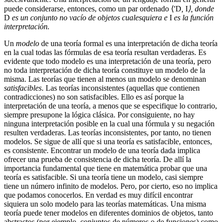
puede considerarse, entonces, como un par ordenado ⟨'D
,
I
⟩, donde
D
es un conjunto no vacío de objetos cualesquiera e
I
es la función
interpretación.
Un
modelo
de una teoría formal es una interpretación de dicha teoría
en la cual todas las fórmulas de esa teoría resultan verdaderas. Es
evidente que todo modelo es una interpretación de una teoría, pero
no toda interpretación de dicha teoría constituye un modelo de la
misma. Las teorías que tienen al menos un modelo se denominan
satisfacibles
. Las teorías inconsistentes (aquellas que contienen
contradicciones) no son satisfacibles. Ello es así porque la
interpretación de una teoría, a menos que se especifique lo contrario,
siempre presupone la lógica clásica. Por consiguiente, no hay
ninguna interpretación posible en la cual una fórmula y su negación
resulten verdaderas. Las teorías inconsistentes, por tanto, no tienen
modelos. Se sigue de allí que si una teoría es satisfacible, entonces,
es consistente. Encontrar un modelo de una teoría dada implica
ofrecer una prueba de consistencia de dicha teoría. De allí la
importancia fundamental que tiene en matemática probar que una
teoría es satisfacible. Si una teoría tiene un modelo, casi siempre
tiene un número infinito de modelos. Pero, por cierto, eso no implica
que podamos conocerlos. En verdad es muy difícil encontrar
siquiera un solo modelo para las teorías matemáticas. Una misma
teoría puede tener modelos en diferentes dominios de objetos, tanto
abstractos (por ejemplo, conjuntos de números o de funciones) como