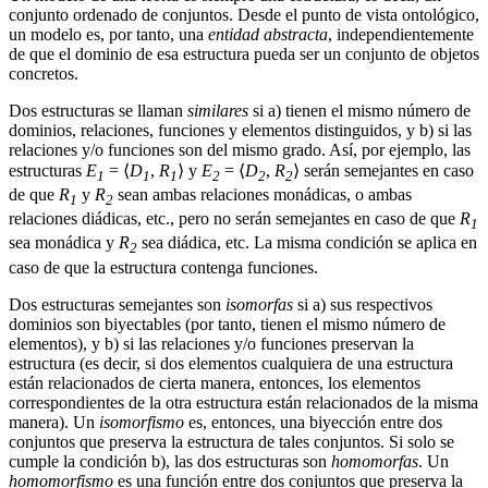
conjunto ordenado de conjuntos. Desde el punto de vista ontológico,
un modelo es, por tanto, una
entidad abstracta
, independientemente
de que el dominio de esa estructura pueda ser un conjunto de objetos
concretos.
Dos estructuras se llaman
similares
si a) tienen el mismo número de
dominios, relaciones, funciones y elementos distinguidos, y b) si las
relaciones y/o funciones son del mismo grado. Así, por ejemplo, las
estructuras
E
= ⟨
D
,
R
⟩ y
E
= ⟨
D
,
R
⟩ serán semejantes en caso
1
1
1
2
2
2
de que
R
y
R
sean ambas relaciones monádicas, o ambas
1
2
relaciones diádicas, etc., pero no serán semejantes en caso de que
R
1
sea monádica y
R
sea diádica, etc. La misma condición se aplica en
2
caso de que la estructura contenga funciones.
Dos estructuras semejantes son
isomorfas
si a) sus respectivos
dominios son biyectables (por tanto, tienen el mismo número de
elementos), y b) si las relaciones y/o funciones preservan la
estructura (es decir, si dos elementos cualquiera de una estructura
están relacionados de cierta manera, entonces, los elementos
correspondientes de la otra estructura están relacionados de la misma
manera). Un
isomorfismo
es, entonces, una biyección entre dos
conjuntos que preserva la estructura de tales conjuntos. Si solo se
cumple la condición b), las dos estructuras son
homomorfas
. Un
homomorfismo
es una función entre dos conjuntos que preserva la