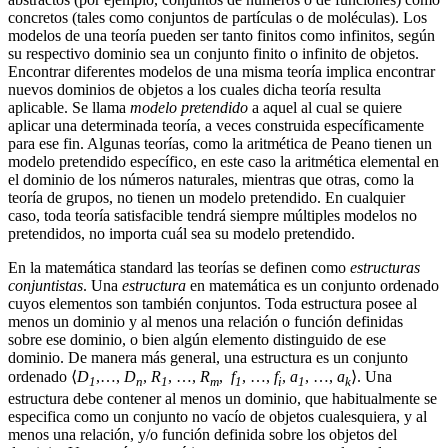
concretos (tales como conjuntos de partículas o de moléculas). Los
modelos de una teoría pueden ser tanto finitos como infinitos, según
su respectivo dominio sea un conjunto finito o infinito de objetos.
Encontrar diferentes modelos de una misma teoría implica encontrar
nuevos dominios de objetos a los cuales dicha teoría resulta
aplicable. Se llama
modelo pretendido
a aquel al cual se quiere
aplicar una determinada teoría, a veces construida específicamente
para ese fin. Algunas teorías, como la aritmética de Peano tienen un
modelo pretendido específico, en este caso la aritmética elemental en
el dominio de los números naturales, mientras que otras, como la
teoría de grupos, no tienen un modelo pretendido. En cualquier
caso, toda teoría satisfacible tendrá siempre múltiples modelos no
pretendidos, no importa cuál sea su modelo pretendido.
En la matemática standard las teorías se definen como
estructuras
conjuntistas
. Una
estructura
en matemática es un conjunto ordenado
cuyos elementos son también conjuntos. Toda estructura posee al
menos un dominio y al menos una relación o función definidas
sobre ese dominio, o bien algún elemento distinguido de ese
dominio. De manera más general, una estructura es un conjunto
ordenado ⟨
D
,…,
D
,
R
, …,
R
,
f
, …,
f
,
a
, …,
a
⟩. Una
1
n
1
m
1
i
1
k
estructura debe contener al menos un dominio, que habitualmente se
especifica como un conjunto no vacío de objetos cualesquiera, y al
menos una relación, y/o función definida sobre los objetos del