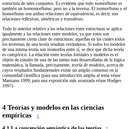
estructura de tales conjuntos. Es evidente que todo isomorfismo es
también un homomorfismo, pero no a la inversa. El isomorfismo y el
homorfismo son ambas
relaciones de equivalencia
, es decir, son
relaciones
reflexivas
,
simétricas
y
transitivas
.
Todo lo anterior relativo a las relaciones entre estructuras se aplica
igualmente a las relaciones entre modelos, ya que estos son
precisamente cierta clase de estructuras: aquellas en las cuales todos
los teoremas de una teoría resultan verdaderos. Si todos los modelos
de una misma teoría son isomorfos entre sí, se dice que dicha teoría
es
categórica
. La relación entre teorías formales y modelos es el
objeto de estudio de una de las ramas más desarrolladas de la lógica
matemática, la llamada, precisamente,
teoría de modelos
, acerca de
cuyos resultados fundamentales existe un amplio consenso en la
comunidad científica (para una introducción amplia al tema véase
Manzano 1999; para una exposición más avanzada véase Hodges
1997).
4
Teorías y modelos en las ciencias
empíricas
↑
4.1
La concepción semántica de las teorías
↑