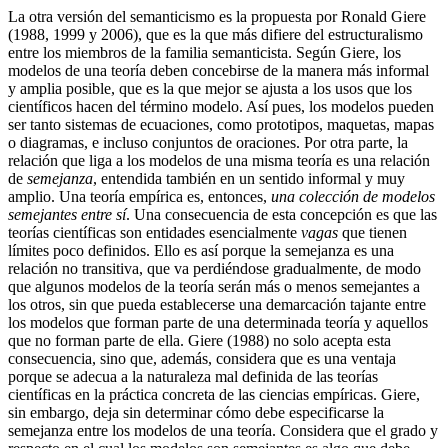
La otra versión del semanticismo es la propuesta por Ronald Giere
(1988, 1999 y 2006), que es la que más difiere del estructuralismo
entre los miembros de la familia semanticista. Según Giere, los
modelos de una teoría deben concebirse de la manera más informal
y amplia posible, que es la que mejor se ajusta a los usos que los
científicos hacen del término modelo. Así pues, los modelos pueden
ser tanto sistemas de ecuaciones, como prototipos, maquetas, mapas
o diagramas, e incluso conjuntos de oraciones. Por otra parte, la
relación que liga a los modelos de una misma teoría es una relación
de
semejanza
, entendida también en un sentido informal y muy
amplio. Una teoría empírica es, entonces,
una colección de modelos
semejantes entre sí
. Una consecuencia de esta concepción es que las
teorías científicas son entidades esencialmente
vagas
que tienen
límites poco definidos. Ello es así porque la semejanza es una
relación no transitiva, que va perdiéndose gradualmente, de modo
que algunos modelos de la teoría serán más o menos semejantes a
los otros, sin que pueda establecerse una demarcación tajante entre
los modelos que forman parte de una determinada teoría y aquellos
que no forman parte de ella. Giere (1988) no solo acepta esta
consecuencia, sino que, además, considera que es una ventaja
porque se adecua a la naturaleza mal definida de las teorías
científicas en la práctica concreta de las ciencias empíricas. Giere,
sin embargo, deja sin determinar cómo debe especificarse la
semejanza entre los modelos de una teoría. Considera que el grado y