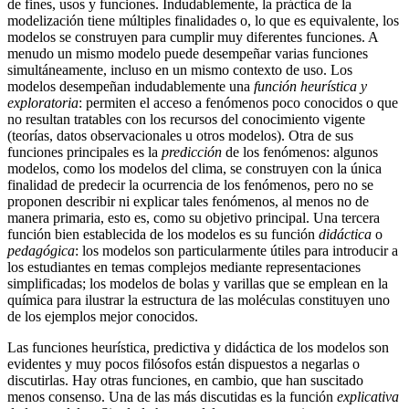
de fines, usos y funciones. Indudablemente, la práctica de la
modelización tiene múltiples finalidades o, lo que es equivalente, los
modelos se construyen para cumplir muy diferentes funciones. A
menudo un mismo modelo puede desempeñar varias funciones
simultáneamente, incluso en un mismo contexto de uso. Los
modelos desempeñan indudablemente una
función heurística y
exploratoria
: permiten el acceso a fenómenos poco conocidos o que
no resultan tratables con los recursos del conocimiento vigente
(teorías, datos observacionales u otros modelos). Otra de sus
funciones principales es la
predicción
de los fenómenos: algunos
modelos, como los modelos del clima, se construyen con la única
finalidad de predecir la ocurrencia de los fenómenos, pero no se
proponen describir ni explicar tales fenómenos, al menos no de
manera primaria, esto es, como su objetivo principal. Una tercera
función bien establecida de los modelos es su función
didáctica
o
pedagógica
: los modelos son particularmente útiles para introducir a
los estudiantes en temas complejos mediante representaciones
simplificadas; los modelos de bolas y varillas que se emplean en la
química para ilustrar la estructura de las moléculas constituyen uno
de los ejemplos mejor conocidos.
Las funciones heurística, predictiva y didáctica de los modelos son
evidentes y muy pocos filósofos están dispuestos a negarlas o
discutirlas. Hay otras funciones, en cambio, que han suscitado
menos consenso. Una de las más discutidas es la función
explicativa