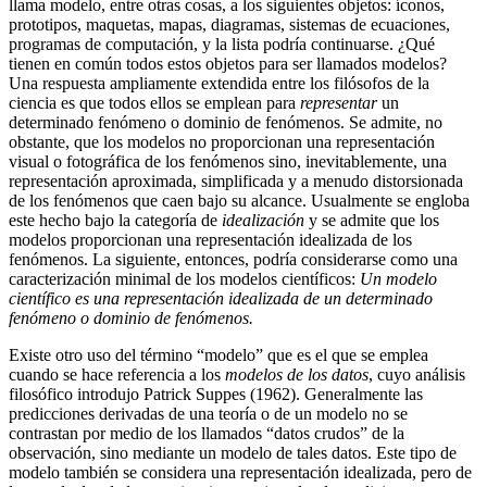
llama modelo, entre otras cosas, a los siguientes objetos: íconos,
prototipos, maquetas, mapas, diagramas, sistemas de ecuaciones,
programas de computación, y la lista podría continuarse. ¿Qué
tienen en común todos estos objetos para ser llamados modelos?
Una respuesta ampliamente extendida entre los filósofos de la
ciencia es que todos ellos se emplean para
representar
un
determinado fenómeno o dominio de fenómenos. Se admite, no
obstante, que los modelos no proporcionan una representación
visual o fotográfica de los fenómenos sino, inevitablemente, una
representación aproximada, simplificada y a menudo distorsionada
de los fenómenos que caen bajo su alcance. Usualmente se engloba
este hecho bajo la categoría de
idealización
y se admite que los
modelos proporcionan una representación idealizada de los
fenómenos. La siguiente, entonces, podría considerarse como una
caracterización minimal de los modelos científicos:
Un modelo
científico es una representación idealizada de un determinado
fenómeno o dominio de fenómenos.
Existe otro uso del término “modelo” que es el que se emplea
cuando se hace referencia a los
modelos de los datos
, cuyo análisis
filosófico introdujo Patrick Suppes (1962). Generalmente las
predicciones derivadas de una teoría o de un modelo no se
contrastan por medio de los llamados “datos crudos” de la
observación, sino mediante un modelo de tales datos. Este tipo de
modelo también se considera una representación idealizada, pero de