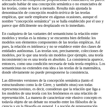
adecuado hablar de una concepción semántica o no enunciativa de
las teorías, como se hace a menudo. Resulta más ajustada la
denominación de concepción
modelo-teórica
de las teorías
empíricas, que suele emplearse en algunas ocasiones, aunque el
nombre “concepción semántica” ya se halla establecido por el uso y
parece que difícilmente sea desplazado en lo inmediato.
En cualquiera de las variantes del semanticismo la relación entre
modelos y teorías es la misma y se encuentra bien definida: los
modelos son elementos componentes de las teorías empíricas. Así
pues, la relación es intrínseca y no se establece entre dos clases de
entidades autónomas. Las teorías son, precisamente, colecciones de
modelos, por lo que una teoría sin modelos (por ejemplo, una teoría
inconsistente) no es una teoría en absoluto. La consistencia aparece,
entonces, como una condición necesaria de toda teoría empírica. Los
semanticistas no extienden esta idea a las teorías de la matemática,
donde obviamente no puede presuponerse la consistencia.
Las diferentes versiones de la concepción semántica (tanto el
estructuralismo como la de Giere, y también otras) son todas
representacionistas
, es decir, consideran que la relación que liga a
los modelos de una teoría con los fenómenos es una relación de
representación
. La manera de caracterizar este elusivo concepto es
todavía objeto de un debate no resuelto entre los filósofos de la
ciencia y en la filosofía en general. La noción de representación