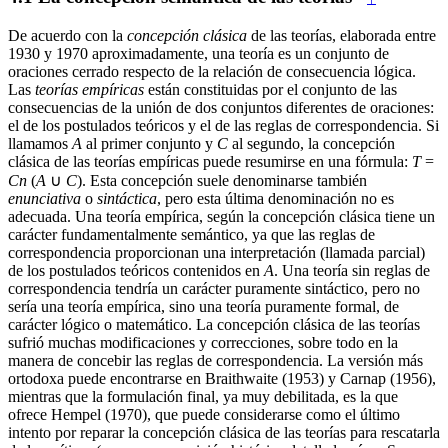
De acuerdo con la
concepción clásica
de las teorías, elaborada entre
1930 y 1970 aproximadamente, una teoría es un conjunto de
oraciones cerrado respecto de la relación de consecuencia lógica.
Las
teorías empíricas
están constituidas por el conjunto de las
consecuencias de la unión de dos conjuntos diferentes de oraciones:
el de los postulados teóricos y el de las reglas de correspondencia. Si
llamamos
A
al primer conjunto y
C
al segundo, la concepción
clásica de las teorías empíricas puede resumirse en una fórmula:
T
=
Cn
(
A
∪
C
). Esta concepción suele denominarse también
enunciativa
o
sintáctica
, pero esta última denominación no es
adecuada. Una teoría empírica, según la concepción clásica tiene un
carácter fundamentalmente semántico, ya que las reglas de
correspondencia proporcionan una interpretación (llamada parcial)
de los postulados teóricos contenidos en
A
. Una teoría sin reglas de
correspondencia tendría un carácter puramente sintáctico, pero no
sería una teoría empírica, sino una teoría puramente formal, de
carácter lógico o matemático. La concepción clásica de las teorías
sufrió muchas modificaciones y correcciones, sobre todo en la
manera de concebir las reglas de correspondencia. La versión más
ortodoxa puede encontrarse en Braithwaite (1953) y Carnap (1956),
mientras que la formulación final, ya muy debilitada, es la que
ofrece Hempel (1970), que puede considerarse como el último
intento por reparar la concepción clásica de las teorías para rescatarla