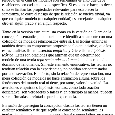
respecto en el cual los modelos son semejantes es algo que debe
establecerse en cada contexto específico. Si esto no se hace, es decir,
si no se limitan las propiedades relevantes para establecer la
semejanza, se corre el riesgo de que la relación se vuelva trivial, ya
que cualquier modelo (o cualquier entidad) es semejante a cualquier
otro en algún grado y en algún respecto.
Tanto en la versión estructuralista como en la versión de Giere de la
concepción semántica, una teoría no se identifica solamente con una
colección de modelos relacionados entre sí. Las teorías empíricas
también tienen un componente proposicional o enunciativo, que los
estructuralistas llaman
aserción empírica
y Giere llama
hipótesis
teórica
. Estas son oraciones que afirman que un determinado
modelo de una teoría
representa adecuadamente
un determinado
dominio de fenómenos. Sin este elemento enunciativo, las teorías no
tendrían relación con la experiencia y no podrían ser contrastadas
por la observación. En efecto, sin la relación de representación, una
mera colección de modelos no hace afirmación alguna sobre los
fenómenos del mundo real ni tiene, por tanto, valor de verdad. Las
aserciones empíricas o hipótesis teóricas, como toda oración
declarativa, son verdaderas o falsas y, en principio al menos, pueden
ser confirmadas o refutadas por la experiencia.
En razón de que según la concepción clásica las teorías tienen un
carácter semántico y de que según la concepción semántica las
teorías tienen un componente proposicional o enunciativo, no parece