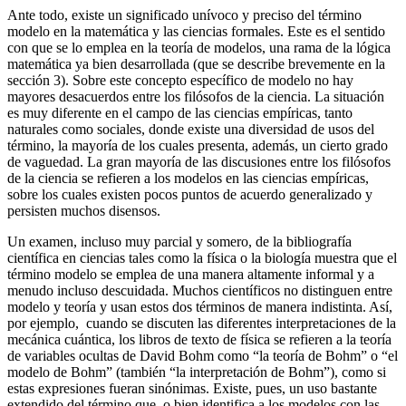
Ante todo, existe un significado unívoco y preciso del término
modelo en la matemática y las ciencias formales. Este es el sentido
con que se lo emplea en la teoría de modelos, una rama de la lógica
matemática ya bien desarrollada (que se describe brevemente en la
sección 3). Sobre este concepto específico de modelo no hay
mayores desacuerdos entre los filósofos de la ciencia. La situación
es muy diferente en el campo de las ciencias empíricas, tanto
naturales como sociales, donde existe una diversidad de usos del
término, la mayoría de los cuales presenta, además, un cierto grado
de vaguedad. La gran mayoría de las discusiones entre los filósofos
de la ciencia se refieren a los modelos en las ciencias empíricas,
sobre los cuales existen pocos puntos de acuerdo generalizado y
persisten muchos disensos.
Un examen, incluso muy parcial y somero, de la bibliografía
científica en ciencias tales como la física o la biología muestra que el
término modelo se emplea de una manera altamente informal y a
menudo incluso descuidada. Muchos científicos no distinguen entre
modelo y teoría y usan estos dos términos de manera indistinta. Así,
por ejemplo, cuando se discuten las diferentes interpretaciones de la
mecánica cuántica, los libros de texto de física se refieren a la teoría
de variables ocultas de David Bohm como “la teoría de Bohm” o “el
modelo de Bohm” (también “la interpretación de Bohm”), como si
estas expresiones fueran sinónimas. Existe, pues, un uso bastante
extendido del término que, o bien identifica a los modelos con las