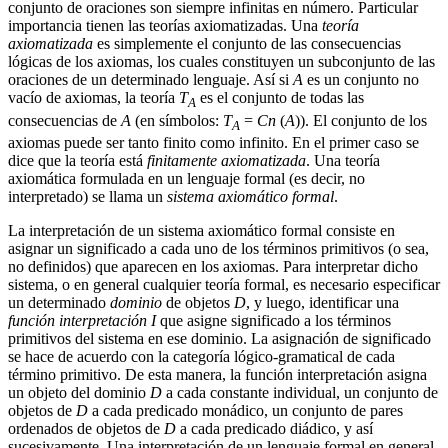
conjunto de oraciones son siempre infinitas en número. Particular
importancia tienen las teorías axiomatizadas. Una
teoría
axiomatizada
es simplemente el conjunto de las consecuencias
lógicas de los axiomas, los cuales constituyen un subconjunto de las
oraciones de un determinado lenguaje. Así si
A
es un conjunto no
vacío de axiomas, la teoría
T
es el conjunto de todas las
A
consecuencias de
A
(en símbolos:
T
=
Cn
(
A
)). El conjunto de los
A
axiomas puede ser tanto finito como infinito. En el primer caso se
dice que la teoría está
finitamente axiomatizada
. Una teoría
axiomática formulada en un lenguaje formal (es decir, no
interpretado) se llama un
sistema axiomático formal
.
La interpretación de un sistema axiomático formal consiste en
asignar un significado a cada uno de los términos primitivos (o sea,
no definidos) que aparecen en los axiomas. Para interpretar dicho
sistema, o en general cualquier teoría formal, es necesario especificar
un determinado
dominio
de objetos
D
, y luego, identificar una
función interpretación I
que asigne significado a los términos
primitivos del sistema en ese dominio. La asignación de significado
se hace de acuerdo con la categoría lógico-gramatical de cada
término primitivo. De esta manera, la función interpretación asigna
un objeto del dominio
D
a cada constante individual, un conjunto de
objetos de
D
a cada predicado monádico, un conjunto de pares
ordenados de objetos de
D
a cada predicado diádico, y así
sucesivamente. Una interpretación de un lenguaje formal en general