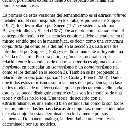
decirlo, posiciones extremas dentro del espectro de la llamada
familia semanticista.
La primera de estas versiones del semanticismo es el
estructuralismo
metateórico, el cual, inspirado en los trabajos pioneros de Suppes
(1957), fue desarrollado por Sneed (1971) y sistematizado por
Balzer, Moulines y Sneed (1987). De acuerdo con esta tradición, el
concepto de modelo en las ciencias empíricas debe entenderse en el
mismo sentido que en la matemática, es decir, como una
estructura
conjuntista
(tal como se la definió en la sección 3). Esta idea fue
introducida por Suppes (1960) y resultó sumamente influyente una
década más tarde. Por otra parte, según el estructuralismo, la
relación entre los modelos de una misma teoría es alguna clase de
morfismo
, en particular un
isomorfismo
o un
homomorfismo
(tal
como se los definió en la sección 3). También se ha propuesto la
relación de
isomorfismo parcial
(Da Costa y French 2003). Dado
que todos estos morfismos son relaciones de equivalencia, la clase
de los modelos de una teoría dada queda perfectamente delimitada,
esto es, se puede distinguir siempre cuáles son los modelos de una
teoría y cuáles no lo son. Una teoría, de acuerdo con el
estructuralismo, es una entidad bien definida, tal como lo son todos
los conjuntos en las teorías clásicas de conjuntos, donde la identidad
de cada conjunto está determinada exclusivamente por sus
elementos. De manera análoga, la identidad de una teoría está
determinada por sus modelos.