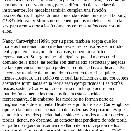
termómetro o un voltímetro, pero, a diferencia de esta clase de
instrumentos, los modelos también cumplen una función
representativa
. Empleando una conocida distinción de Ian Hacking
(1983), Morgan y Morrison sostienen que los modelos sirven a la
vez para
representar
a los fenómenos como para
intervenir
sobre
ellos.
Nancy Cartwright (1999), por su parte, también acepta que los
modelos funcionan como mediadores entre las teorías y el mundo
real y que, en la mayoría de los casos, tienen un carácter
representativo. Su argumento principal es que, al menos en el
dominio de la física, las teorías son demasiado abstractas y alejadas
de la experiencia como para poder ser contrastadas o aplicadas. Para
hacerlo se requiere de un modelo más concreto o, si se quiere,
menos abstracto, un modelo en el cual las relaciones entre conceptos
abstractos formuladas en la teoría sean ejemplificadas. Las teorías
físicas, sostiene Cartwright, no representan lo que ocurre en el
mundo; únicamente los modelos tienen esta capacidad
representativa. Sin embargo, los modelos no forman parte de
ninguna teoría determinada. Desde este punto de vista, Cartwright se
opone a la concepción semántica de las teorías. Su posición es que,
aunque los modelos puedan haber sido construidos a partir de ciertas
teorías, tienen, no obstante, un carácter independiente de toda teoría
en particular (para un examen detallado de la concepción de los
modelos de Cartwright véase Hartmann, Hoefer y Bovens 2008).