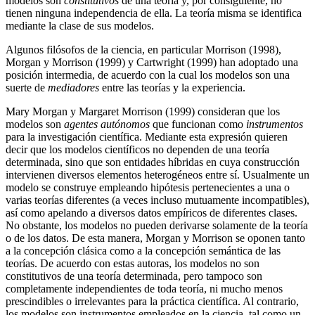
modelos son
constitutivos
de una teoría y, por consiguiente, no
tienen ninguna independencia de ella. La teoría misma se identifica
mediante la clase de sus modelos.
Algunos filósofos de la ciencia, en particular Morrison (1998),
Morgan y Morrison (1999) y Cartwright (1999) han adoptado una
posición intermedia, de acuerdo con la cual los modelos son una
suerte de
mediadores
entre las teorías y la experiencia.
Mary Morgan y Margaret Morrison (1999) consideran que los
modelos son
agentes autónomos
que funcionan como
instrumentos
para la investigación científica. Mediante esta expresión quieren
decir que los modelos científicos no dependen de una teoría
determinada, sino que son entidades híbridas en cuya construcción
intervienen diversos elementos heterogéneos entre sí. Usualmente un
modelo se construye empleando hipótesis pertenecientes a una o
varias teorías diferentes (a veces incluso mutuamente incompatibles),
así como apelando a diversos datos empíricos de diferentes clases.
No obstante, los modelos no pueden derivarse solamente de la teoría
o de los datos. De esta manera, Morgan y Morrison se oponen tanto
a la concepción clásica como a la concepción semántica de las
teorías. De acuerdo con estas autoras, los modelos no son
constitutivos de una teoría determinada, pero tampoco son
completamente independientes de toda teoría, ni mucho menos
prescindibles o irrelevantes para la práctica científica. Al contrario,
los modelos son instrumentos empleados en la ciencia, tal como un