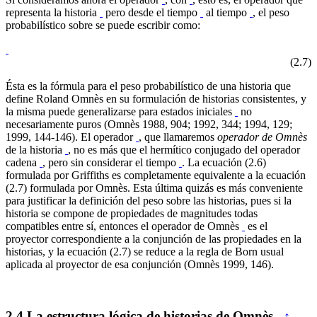
representa la historia
pero desde el tiempo
al tiempo
, el peso
probabilístico sobre se puede escribir como:
(2.7)
Ésta es la fórmula para el peso probabilístico de una historia que
define Roland Omnès en su formulación de historias consistentes, y
la misma puede generalizarse para estados iniciales
no
necesariamente puros (Omnès 1988, 904; 1992, 344; 1994, 129;
1999, 144-146). El operador
, que llamaremos
operador de Omnès
de la historia
, no es más que el hermítico conjugado del operador
cadena
, pero sin considerar el tiempo
. La ecuación (2.6)
formulada por Griffiths es completamente equivalente a la ecuación
(2.7) formulada por Omnès. Esta última quizás es más conveniente
para justificar la definición del peso sobre las historias, pues si la
historia se compone de propiedades de magnitudes todas
compatibles entre sí, entonces el operador de Omnès
es el
proyector correspondiente a la conjunción de las propiedades en la
historias, y la ecuación (2.7) se reduce a la regla de Born usual
aplicada al proyector de esa conjunción (Omnès 1999, 146).
2.4
La estructura lógica de historias de Omnès
↑