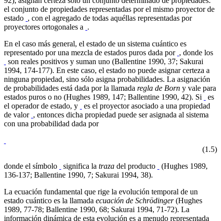
92); asignan certeza sólo un conjunto determinado de propiedades:
el conjunto de propiedades representadas por el mismo proyector de
estado
, con el agregado de todas aquéllas representadas por
proyectores ortogonales a
.
En el caso más general, el estado de un sistema cuántico es
representado por una mezcla de estados puros dada por
, donde los
son reales positivos y suman uno (Ballentine 1990, 37; Sakurai
1994, 174-177). En este caso, el estado no puede asignar certeza a
ninguna propiedad, sino sólo asigna probabilidades. La asignación
de probabilidades está dada por la llamada
regla de Born
y vale para
estados puros o no (Hughes 1989, 147; Ballentine 1990, 42). Si
es
el operador de estado, y
es el proyector asociado a una propiedad
de valor
, entonces dicha propiedad puede ser asignada al sistema
con una probabilidad dada por
(1.5)
donde el símbolo
significa la
traza
del producto
(Hughes 1989,
136-137; Ballentine 1990, 7; Sakurai 1994, 38).
La ecuación fundamental que rige la evolución temporal de un
estado cuántico es la llamada
ecuación de Schrödinger
(Hughes
1989, 77-78; Ballentine 1990, 68; Sakurai 1994, 71-72). La
información dinámica de esta evolución es a menudo representada