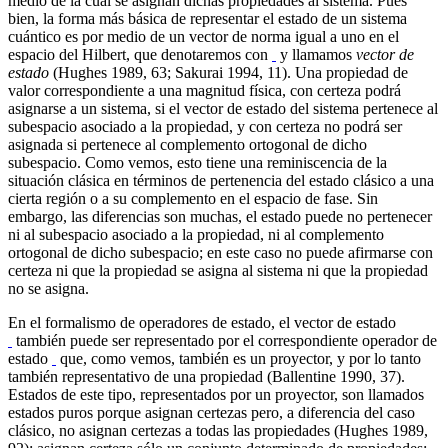
medio de la cual se asignan dichas propiedades al sistema. Pues
bien, la forma más básica de representar el estado de un sistema
cuántico es por medio de un vector de norma igual a uno en el
espacio del Hilbert, que denotaremos con
y llamamos
vector de
estado
(Hughes 1989, 63; Sakurai 1994, 11). Una propiedad de
valor correspondiente a una magnitud física, con certeza podrá
asignarse a un sistema, si el vector de estado del sistema pertenece al
subespacio asociado a la propiedad, y con certeza no podrá ser
asignada si pertenece al complemento ortogonal de dicho
subespacio. Como vemos, esto tiene una reminiscencia de la
situación clásica en términos de pertenencia del estado clásico a una
cierta región o a su complemento en el espacio de fase. Sin
embargo, las diferencias son muchas, el estado puede no pertenecer
ni al subespacio asociado a la propiedad, ni al complemento
ortogonal de dicho subespacio; en este caso no puede afirmarse con
certeza ni que la propiedad se asigna al sistema ni que la propiedad
no se asigna.
En el formalismo de operadores de estado, el vector de estado
también puede ser representado por el correspondiente operador de
estado
que, como vemos, también es un proyector, y por lo tanto
también representativo de una propiedad (Ballentine 1990, 37).
Estados de este tipo, representados por un proyector, son llamados
estados puros porque asignan certezas pero, a diferencia del caso
clásico, no asignan certezas a todas las propiedades (Hughes 1989,