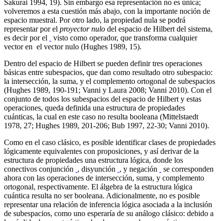
Sakurai 1994, 19). Sin embargo esa representación no es única;
volveremos a esta cuestión más abajo, con la importante noción de
espacio muestral. Por otro lado, la propiedad nula se podrá
representar por el
proyector nulo
del espacio de Hilbert del sistema,
es decir por el
visto como operador, que transforma cualquier
vector en el vector nulo (Hughes 1989, 15).
Dentro del espacio de Hilbert se pueden definir tres operaciones
básicas entre subespacios, que dan como resultado otro subespacio:
la intersección, la suma, y el complemento ortogonal de subespacios
(Hughes 1989, 190-191; Vanni y Laura 2008; Vanni 2010). Con el
conjunto de todos los subespacios del espacio de Hilbert y estas
operaciones, queda definida una estructura de propiedades
cuánticas, la cual en este caso no resulta booleana (Mittelstaedt
1978, 27; Hughes 1989, 201-206; Bub 1997, 22-30; Vanni 2010).
Como en el caso clásico, es posible identificar clases de propiedades
lógicamente equivalentes con proposiciones, y así derivar de la
estructura de propiedades una estructura lógica, donde los
conectivos conjunción
, disyunción
, y negación
se corresponden
ahora con las operaciones de intersección, suma, y complemento
ortogonal, respectivamente. El álgebra de la estructura lógica
cuántica resulta no ser booleana. Adicionalmente, no es posible
representar una relación de inferencia lógica asociada a la inclusión
de subespacios, como uno esperaría de su análogo clásico: debido a