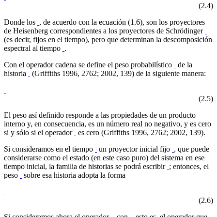
(2.4)
Donde los
, de acuerdo con la ecuación (1.6), son los proyectores
de Heisenberg correspondientes a los proyectores de Schrödinger
(es decir, fijos en el tiempo), pero que determinan la descomposición
espectral al tiempo
.
Con el operador cadena se define el peso probabilístico
de la
historia
(Griffiths 1996, 2762; 2002, 139) de la siguiente manera:
(2.5)
El peso así definido responde a las propiedades de un producto
interno y, en consecuencia, es un número real no negativo, y es cero
si y sólo si el operador
es cero (Griffiths 1996, 2762; 2002, 139).
Si consideramos en el tiempo
un proyector inicial fijo
, que puede
considerarse como el estado (en este caso puro) del sistema en ese
tiempo inicial, la familia de historias se podrá escribir
; entonces, el
peso
sobre esa historia adopta la forma
(2.6)
Si consideramos ahora el operador
, con
, esto es, el operador que