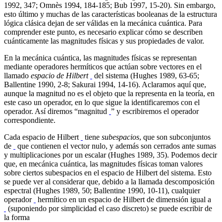
1992, 347; Omnès 1994, 184-185; Bub 1997, 15-20). Sin embargo,
esto último y muchas de las características booleanas de la estructura
lógica clásica dejan de ser válidas en la mecánica cuántica. Para
comprender este punto, es necesario explicar cómo se describen
cuánticamente las magnitudes físicas y sus propiedades de valor.
En la mecánica cuántica, las magnitudes físicas se representan
mediante operadores hermíticos que actúan sobre vectores en el
llamado
espacio de Hilbert
del sistema (Hughes 1989, 63-65;
Ballentine 1990, 2-8; Sakurai 1994, 14-16). Aclaramos aquí que,
aunque la magnitud no es el objeto que la representa en la teoría, en
este caso un operador, en lo que sigue la identificaremos con el
operador. Así diremos “magnitud
” y escribiremos el operador
correspondiente.
Cada espacio de Hilbert
tiene
subespacios
, que son subconjuntos
de
que contienen el vector nulo, y además son cerrados ante sumas
y multiplicaciones por un escalar (Hughes 1989, 35). Podemos decir
que, en mecánica cuántica, las magnitudes físicas toman valores
sobre ciertos subespacios en el espacio de Hilbert del sistema. Esto
se puede ver al considerar que, debido a la llamada descomposición
espectral (Hughes 1989, 50; Ballentine 1990, 10-11), cualquier
operador
hermítico en un espacio de Hilbert de dimensión igual a
(suponiendo por simplicidad el caso discreto) se puede escribir de
la forma