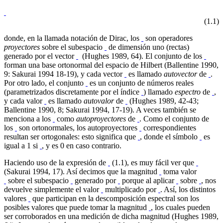
(1.1)
donde, en la llamada notación de Dirac, los
son operadores
proyectores
sobre el subespacio
de dimensión uno (rectas)
generado por el vector
(Hughes 1989, 64). El conjunto de los
forman una base ortonormal del espacio de Hilbert (Ballentine 1990,
9: Sakurai 1994 18-19), y cada vector
es llamado
autovector
de
.
Por otro lado, el conjunto
es un conjunto de números reales
(parametrizados discretamente por el índice
) llamado
espectro
de
,
y cada valor
es llamado
autovalor
de
(Hughes 1989, 42-43;
Ballentine 1990, 8; Sakurai 1994, 17-19). A veces también se
menciona a los
como
autoproyectores
de
. Como el conjunto de
los
son ortonormales, los autoproyectores
correspondientes
resultan ser ortogonales: esto significa que
, donde el símbolo
es
igual a 1 si
, y es 0 en caso contrario.
Haciendo uso de la expresión de
(1.1), es muy fácil ver que
(Sakurai 1994, 17). Así decimos que la magnitud
toma valor
sobre el subespacio
generado por
porque al aplicar
sobre
, nos
devuelve simplemente el valor
multiplicado por
. Así, los distintos
valores
que participan en la descomposición espectral son los
posibles valores que puede tomar la magnitud
, los cuales pueden
ser corroborados en una medición de dicha magnitud (Hughes 1989,