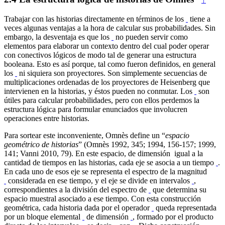
Trabajar con las historias directamente en términos de los
tiene a
veces algunas ventajas a la hora de calcular sus probabilidades. Sin
embargo, la desventaja es que los
no pueden servir como
elementos para elaborar un contexto dentro del cual poder operar
con conectivos lógicos de modo tal de generar una estructura
booleana. Esto es así porque, tal como fueron definidos, en general
los
ni siquiera son proyectores. Son simplemente secuencias de
multiplicaciones ordenadas de los proyectores de Heisenberg que
intervienen en la historias, y éstos pueden no conmutar. Los
son
útiles para calcular probabilidades, pero con ellos perdemos la
estructura lógica para formular enunciados que involucren
operaciones entre historias.
Para sortear este inconveniente, Omnès define un “
espacio
geométrico de historias
” (Omnès 1992, 345; 1994, 156-157; 1999,
141; Vanni 2010, 79). En este espacio, de dimensión igual a la
cantidad de tiempos en las historias, cada eje se asocia a un tiempo
.
En cada uno de esos eje se representa el espectro de la magnitud
considerada en ese tiempo, y el eje se divide en intervalos
,
correspondientes a la división del espectro de
que determina su
espacio muestral asociado a ese tiempo. Con esta construcción
geométrica, cada historia dada por el operador
queda representada
por un bloque elemental
de dimensión
, formado por el producto