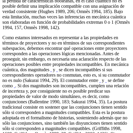
la pérdida de características booleanas, en el caso cuántico no es
posible definir una implicación compatible con una asignación de
verdad consistente (Hughes 1989, 206; Omnès 1994, 185). Bajo
esta limitación, muchas veces las inferencias en mecánica cuántica
son elaboradas en función de probabilidades extremas 0 o 1 (Omnès
1994, 157, Omnès 1998, 142).
Como estamos interesados en representar a las propiedades en
términos de proyectores y no en términos de sus correspondientes
subespacios, debemos encontrar qué operaciones entre proyectores
corresponden a las operaciones lógicas mencionadas. Antes de
proseguir, sin embargo, es necesaria una aclaración respecto de las
operaciones posibles entre propiedades incompatibles. En mecánica
cuántica, dos magnitudes
y
se dicen incompatibles si sus
correspondientes operadores no conmutan, esto es, si su conmutador
no es nulo (Sakurai 1994, 29). El conmutador entre
y
se define
como
. Si dos magnitudes son incompatibles, cumplen una relación
de incerteza y, por consiguiente no es posible predicar sus
propiedades de valor de modo simultáneo, es decir, como
conjunciones (Ballentine 1990, 183; Sakurai 1994, 35). La postura
tradicional consiste en sostener que las conjunciones tienen sentido
sólo si corresponden a magnitudes compatibles. Esta es la postura
adoptada en el formalismo de historias, sosteniendo además que no
sólo las conjunciones, sino también las disyunciones tienen sentido
sólo si corresponden a magnitudes compatibles. (Griffiths 1998,