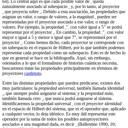
64). Lo central aquí es que cada posible valor de
queda
naturalmente asociado al subespacio
y, por lo tanto, al proyector
que proyecta sobre
. Debido a esta asociación, las propiedades que
asignan un valor, o rango de valores, a la magnitud
pueden ser
representadas por el proyector asociado a ese valor, o rango de
valores. Por ejemplo, la propiedad
"
con valor igual a 5” se podrá
representar por el proyector
. En cambio, la propiedad
"
con valor
mayor o igual a 5 y menor o igual que 7”, se representará por el
proyector
. Como hemos dicho, cada proyector se corresponde con
un subespacio en el espacio de Hilbert, por lo que también podemos
representar cada propiedad como un subespacio. Esto es de hecho lo
que en general se hace en la bibliografía. Aquí, sin embargo,
orientados a lo que el formalismo de historias cuánticas necesita,
buscaremos tratar las propiedades principalmente en términos de
proyectores
castletoto
.
Entre las distintas propiedades que pueden predicarse, existen dos
muy particulares: la
propiedad universal
, también llamada identidad
, que siempre podrá asignarse al sistema; y la
propiedad nula
,
también llamada cero
, que nunca podrá asignarse al sistema.
Identificaremos la propiedad universal
con el
proyector identidad
en el espacio de Hilbert del sistema, que es el operador que, aplicado
a cualquier vector, lo deja idéntico. Es muy útil representar este
operador por la suma de todos los posibles autoproyectores
asociados a una magnitud dada, es decir
(Ballentine 1990, 10;