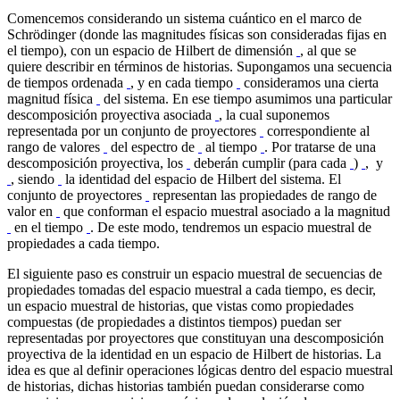
Comencemos considerando un sistema cuántico en el marco de
Schrödinger (donde las magnitudes físicas son consideradas fijas en
el tiempo), con un espacio de Hilbert de dimensión
, al que se
quiere describir en términos de historias. Supongamos una secuencia
de tiempos ordenada
, y en cada tiempo
consideramos una cierta
magnitud física
del sistema. En ese tiempo asumimos una particular
descomposición proyectiva asociada
, la cual suponemos
representada por un conjunto de proyectores
correspondiente al
rango de valores
del espectro de
al tiempo
. Por tratarse de una
descomposición proyectiva, los
deberán cumplir (para cada
)
, y
, siendo
la identidad del espacio de Hilbert del sistema. El
conjunto de proyectores
representan las propiedades de rango de
valor en
que conforman el espacio muestral asociado a la magnitud
en el tiempo
. De este modo, tendremos un espacio muestral de
propiedades a cada tiempo.
El siguiente paso es construir un espacio muestral de secuencias de
propiedades tomadas del espacio muestral a cada tiempo, es decir,
un espacio muestral de historias, que vistas como propiedades
compuestas (de propiedades a distintos tiempos) puedan ser
representadas por proyectores que constituyan una descomposición
proyectiva de la identidad en un espacio de Hilbert de historias. La
idea es que al definir operaciones lógicas dentro del espacio muestral
de historias, dichas historias también puedan considerarse como