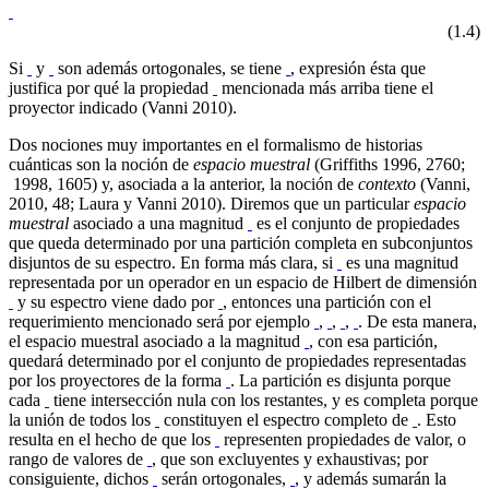
(1.4)
Si
y
son además ortogonales, se tiene
, expresión ésta que
justifica por qué la propiedad
mencionada más arriba tiene el
proyector indicado (Vanni 2010).
Dos nociones muy importantes en el formalismo de historias
cuánticas son la noción de
espacio muestral
(Griffiths 1996, 2760;
1998, 1605) y, asociada a la anterior, la noción de
contexto
(Vanni,
2010, 48; Laura y Vanni 2010). Diremos que un particular
espacio
muestral
asociado a una magnitud
es el conjunto de propiedades
que queda determinado por una partición completa en subconjuntos
disjuntos de su espectro. En forma más clara, si
es una magnitud
representada por un operador en un espacio de Hilbert de dimensión
y su espectro viene dado por
, entonces una partición con el
requerimiento mencionado será por ejemplo
,
,
,
. De esta manera,
el espacio muestral asociado a la magnitud
, con esa partición,
quedará determinado por el conjunto de propiedades representadas
por los proyectores de la forma
. La partición es disjunta porque
cada
tiene intersección nula con los restantes, y es completa porque
la unión de todos los
constituyen el espectro completo de
. Esto
resulta en el hecho de que los
representen propiedades de valor, o
rango de valores de
, que son excluyentes y exhaustivas; por
consiguiente, dichos
serán ortogonales,
, y además sumarán la