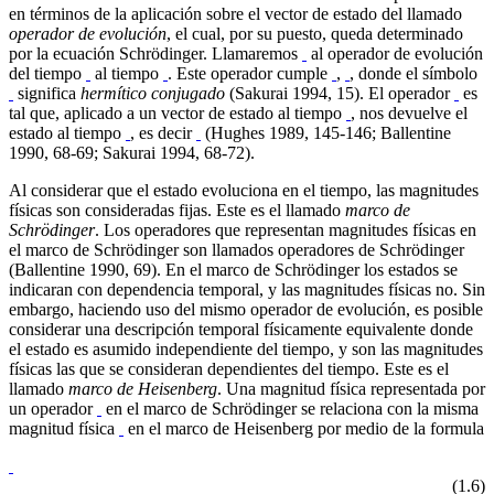
en términos de la aplicación sobre el vector de estado del llamado
operador de evolución
, el cual, por su puesto, queda determinado
por la ecuación Schrödinger. Llamaremos
al operador de evolución
del tiempo
al tiempo
. Este operador cumple
,
, donde el símbolo
significa
hermítico conjugado
(Sakurai 1994, 15). El operador
es
tal que, aplicado a un vector de estado al tiempo
, nos devuelve el
estado al tiempo
, es decir
(Hughes 1989, 145-146; Ballentine
1990, 68-69; Sakurai 1994, 68-72).
Al considerar que el estado evoluciona en el tiempo, las magnitudes
físicas son consideradas fijas. Este es el llamado
marco de
Schrödinger
. Los operadores que representan magnitudes físicas en
el marco de Schrödinger son llamados operadores de Schrödinger
(Ballentine 1990, 69). En el marco de Schrödinger los estados se
indicaran con dependencia temporal, y las magnitudes físicas no. Sin
embargo, haciendo uso del mismo operador de evolución, es posible
considerar una descripción temporal físicamente equivalente donde
el estado es asumido independiente del tiempo, y son las magnitudes
físicas las que se consideran dependientes del tiempo. Este es el
llamado
marco de Heisenberg
. Una magnitud física representada por
un operador
en el marco de Schrödinger se relaciona con la misma
magnitud física
en el marco de Heisenberg por medio de la formula
(1.6)