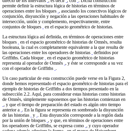
directo de los intervalos
, es decir
, con
. Dicha construcción
permite definir la estructura lógica de historias en términos de
operaciones entre los bloques
, asociando los conectivos lógicos de
conjunción, disyunción y negación a las operaciones habituales de
intersección, unión y complemento, respectivamente, entre
conjuntos de bloques
en el espacio geométrico de historias.
La estructura lógica así definida, en términos de operaciones entre
bloques
en el espacio geométrico de historias de Omnès, resulta
booleana, la cual es completamente equivalente a la que resulta de
las operaciones entre los operadores de historias
definidos por
Griffiths. Cada bloque
en el espacio geométrico de historias
representa al operador de Omnès
, y éste se corresponde a su vez
con el operador de Griffiths
.
Un caso particular de esta construcción puede verse en la Figura 2,
donde hemos representado el espacio geométrico de historias para el
ejemplo de historias de Griffiths a dos tiempos presentado en la
subsección 2.2. Aquí, para considerar estas historias como historias
de Omnès, simplemente suponemos que las historias comienzan en
, y que el tiempo de preparación del estado es algún otro tiempo
anterior a
. En la figura se representa en sombreado la disyunción
de las historias
y
. Esta disyunción corresponde a la región dada
por la unión de bloques
, y que, en términos de operaciones entre
los operadores de Griffiths, se expresa como
, y cuyo operador
cadena además adquiere la forma
en el marco de Heisenberg.