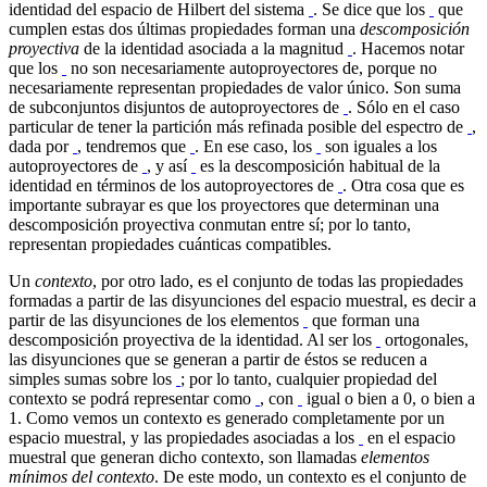
identidad del espacio de Hilbert del sistema
. Se dice que los
que
cumplen estas dos últimas propiedades forman una
descomposición
proyectiva
de la identidad asociada a la magnitud
. Hacemos notar
que los
no son necesariamente autoproyectores de, porque no
necesariamente representan propiedades de valor único. Son suma
de subconjuntos disjuntos de autoproyectores de
. Sólo en el caso
particular de tener la partición más refinada posible del espectro de
,
dada por
, tendremos que
. En ese caso, los
son iguales a los
autoproyectores de
, y así
es la descomposición habitual de la
identidad en términos de los autoproyectores de
. Otra cosa que es
importante subrayar es que los proyectores que determinan una
descomposición proyectiva conmutan entre sí; por lo tanto,
representan propiedades cuánticas compatibles.
Un
contexto
, por otro lado, es el conjunto de todas las propiedades
formadas a partir de las disyunciones del espacio muestral, es decir a
partir de las disyunciones de los elementos
que forman una
descomposición proyectiva de la identidad. Al ser los
ortogonales,
las disyunciones que se generan a partir de éstos se reducen a
simples sumas sobre los
; por lo tanto, cualquier propiedad del
contexto se podrá representar como
, con
igual o bien a 0, o bien a
1. Como vemos un contexto es generado completamente por un
espacio muestral, y las propiedades asociadas a los
en el espacio
muestral que generan dicho contexto, son llamadas
elementos
mínimos del contexto
. De este modo, un contexto es el conjunto de