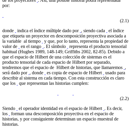
de los proyectores
. Así, una posible historia podrá representada
por:
(2.1)
donde
indica el índice múltiple dado por
, siendo cada
el índice
que etiqueta un proyector en descomposición proyectiva asociada a
la variable al tiempo
y que, por lo tanto, representa la propiedad de
valor de
en el rango
. El símbolo
representa el producto tensorial
habitual (Hughes 1989, 148-149; Griffiths 2002, 82-85). Debido a
que el espacio de Hilbert de una colección de sistemas es el
producto tensorial de cada espacio de Hilbert por separado,
tendremos que el espacio de Hilbert de historias, que llamaremos
,
será dado por
, donde
es copia de espacio de Hilbert
usado para
describir al sistema en cada tiempo. Con esta construcción es claro
que los
que representan las historias cumplen:
(2.2)
Siendo
el operador identidad en el espacio de Hilbert
. Es decir,
los
forman una descomposición proyectiva en el espacio de
historias, y por consiguiente determinan un espacio muestral de
historias.