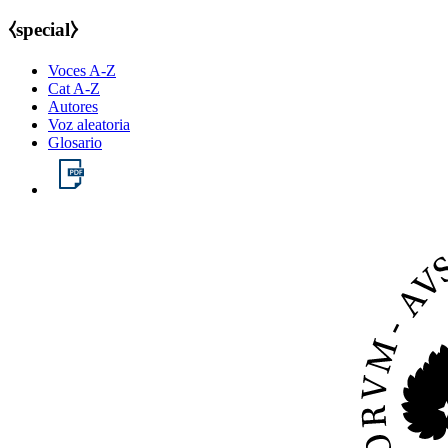
⧼special⧽
Voces A-Z
Cat A-Z
Autores
Voz aleatoria
Glosario