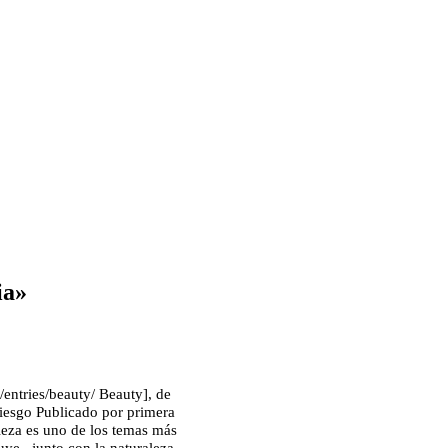
ia»
/entries/beauty/ Beauty], de
iesgo Publicado por primera
leza es uno de los temas más
tuye –junto con la naturaleza