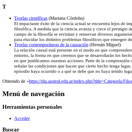
T
Teorías científicas
(Mariana Córdoba)
El impactante éxito de la ciencia actual se encuentra lejos de imp
filosófica. A medida que la ciencia avanza y crece el prestigio d
campo de la filosofía se revisitan y renuevan diversos argumen
para elucidar los distintos problemas filosóficos que emergen de
Teorías contemporáneas de la causación
(Hernán Miguel)
La relación causal está presente en el modo en que comprendem
entorno, la forma en que creemos que se desarrollarán los hecho
en que justificamos nuestras acciones. Parte de la comprensión 
señalar las condiciones que hacen que cierto hecho tenga lugar,
episodio haya ocurrido o a qué se debe que no haya tenido lugar
Obtenido de «
https://dia.austral.edu.ar/index.php?title=Categoría:Fi
Menú de navegación
Herramientas personales
Acceder
Buscar