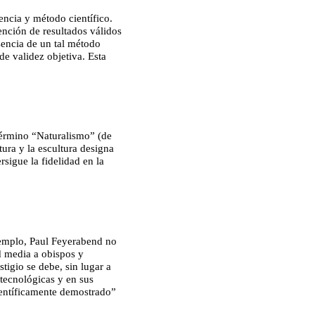
encia y método científico.
ención de resultados válidos
sencia de un tal método
de validez objetiva. Esta
término “Naturalismo” (de
tura y la escultura designa
rsigue la fidelidad en la
ejemplo, Paul Feyerabend no
d media a obispos y
stigio se debe, sin lugar a
 tecnológicas y en sus
científicamente demostrado”