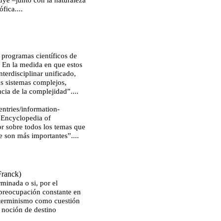
fica....
programas científicos de
. En la medida en que estos
terdisciplinar unificado,
os sistemas complejos,
cia de la complejidad”....
entries/information-
 Encyclopedia of
r sobre todos los temas que
e son más importantes”....
Franck)
minada o si, por el
a preocupación constante en
determinismo como cuestión
a noción de destino