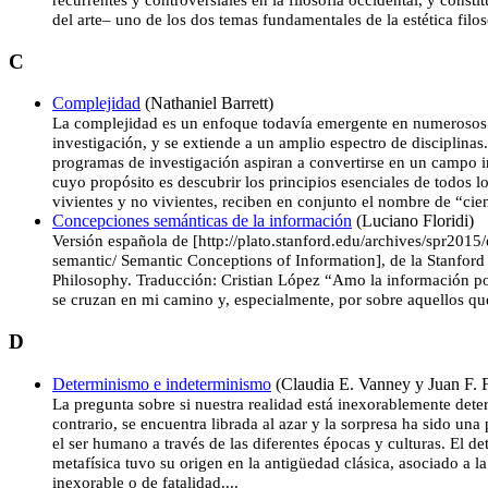
del arte– uno de los dos temas fundamentales de la estética filosó
C
Complejidad
(Nathaniel Barrett)
La complejidad es un enfoque todavía emergente en numerosos 
investigación, y se extiende a un amplio espectro de disciplinas
programas de investigación aspiran a convertirse en un campo in
cuyo propósito es descubrir los principios esenciales de todos l
vivientes y no vivientes, reciben en conjunto el nombre de “cien
Concepciones semánticas de la información
(Luciano Floridi)
Versión española de [http://plato.stanford.edu/archives/spr2015/
semantic/ Semantic Conceptions of Information], de la Stanford
Philosophy. Traducción: Cristian López “Amo la información po
se cruzan en mi camino y, especialmente, por sobre aquellos qu
D
Determinismo e indeterminismo
(Claudia E. Vanney y Juan F. 
La pregunta sobre si nuestra realidad está inexorablemente deter
contrario, se encuentra librada al azar y la sorpresa ha sido un
el ser humano a través de las diferentes épocas y culturas. El 
metafísica tuvo su origen en la antigüedad clásica, asociado a l
inexorable o de fatalidad....