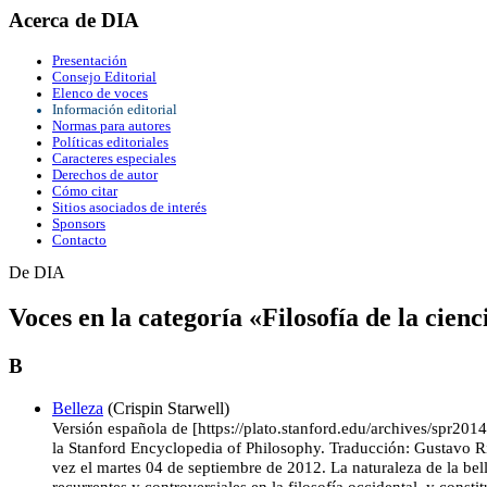
Acerca de DIA
Presentación
Consejo Editorial
Elenco de voces
Información editorial
Normas para autores
Políticas editoriales
Caracteres especiales
Derechos de autor
Cómo citar
Sitios asociados de interés
Sponsors
Contacto
De DIA
Voces en la categoría «Filosofía de la cienc
B
Belleza
(Crispin Starwell)
Versión española de [https://plato.stanford.edu/archives/spr2014
la Stanford Encyclopedia of Philosophy. Traducción: Gustavo R
vez el martes 04 de septiembre de 2012. La naturaleza de la bel
recurrentes y controversiales en la filosofía occidental, y consti