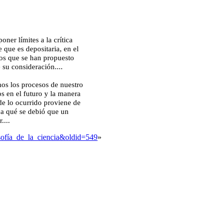
oner límites a la crítica
e que es depositaria, en el
tos que se han propuesto
 su consideración....
os los procesos de nuestro
s en el futuro y la manera
de lo ocurrido proviene de
 a qué se debió que un
....
losofía_de_la_ciencia&oldid=549
»