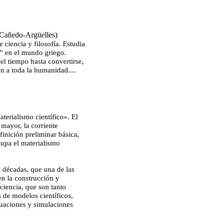
Cañedo-Argüelles)
e ciencia y filosofía. Estudia
a” en el mundo griego.
el tiempo hasta convertirse,
n a toda la humanidad....
aterialismo científico». El
 mayor, la corriente
finición preliminar básica,
cupa el materialismo
s décadas, que una de las
 en la construcción y
ciencia, que son tanto
 de modelos científicos,
cuaciones y simulaciones