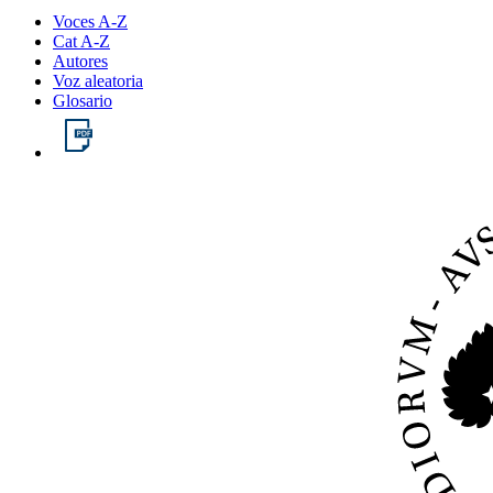
Voces A-Z
Cat A-Z
Autores
Voz aleatoria
Glosario